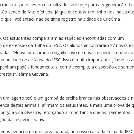
io mostra que os esforços realizados até hoje para a regeneração da 
tão sendo de fato efetivos, já que encontrar um ninho nos indica qu
o qual, até então, não se tinha registro na cidade de Criciúma”,
o. Os estudantes compararam as espécies encontradas com um
to de extensão da Trilha do IFSC. Os alunos encontraram 27 novas es
gadas. “Houve um aumento significativo de novas espécies, o que no
munidade de avifauna do IFSC. Isso é muito importante, já que as a
mpenham papéis fundamentais, como exemplo, a dispersão de semen
restais”, afirma Giovana.
m um lagarto teiú e um gambá de orelha branca nas observações e n
esença destes animais, afirmam os estudantes, é mais uma prova de 
rigo à vida silvestre, reforçando a importância que os fragmentos
ão das espécies nativas.
enos pedaços de uma área natural, no nosso caso da Trilha do IFSC,