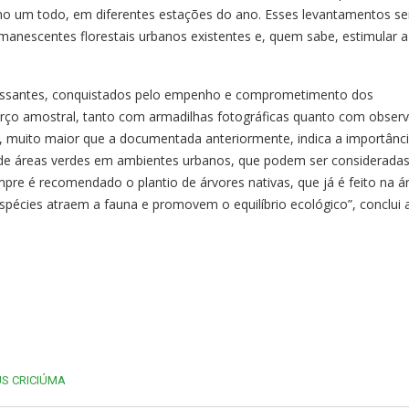
o um todo, em diferentes estações do ano. Esses levantamentos s
manescentes florestais urbanos existentes e, quem sabe, estimular a
eressantes, conquistados pelo empenho e comprometimento dos
rço amostral, tanto com armadilhas fotográficas quanto com obser
da, muito maior que a documentada anteriormente, indica a importânc
 de áreas verdes em ambientes urbanos, que podem ser considerada
mpre é recomendado o plantio de árvores nativas, que já é feito na á
spécies atraem a fauna e promovem o equilíbrio ecológico”, conclui 
S CRICIÚMA