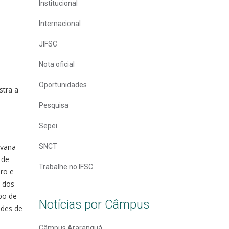
Institucional
Internacional
JIFSC
Nota oficial
Oportunidades
stra a
Pesquisa
Sepei
ovana
SNCT
 de
Trabalhe no IFSC
ro e
m dos
po de
Notícias por Câmpus
ades de
Câmpus Araranguá