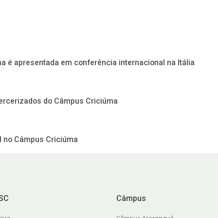
a é apresentada em conferência internacional na Itália
 tercerizados do Câmpus Criciúma
il no Câmpus Criciúma
FSC
Câmpus
rico
Câmpus Araranguá