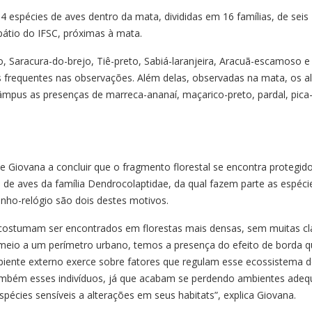
 espécies de aves dentro da mata, divididas em 16 famílias, de seis
pátio do IFSC, próximas à mata.
io, Saracura-do-brejo, Tiê-preto, Sabiá-laranjeira, Aracuã-escamoso e
 frequentes nas observações. Além delas, observadas na mata, os a
mpus as presenças de marreca-ananaí, maçarico-preto, pardal, pica
 e Giovana a concluir que o fragmento florestal se encontra protegid
 de aves da família Dendrocolaptidae, da qual fazem parte as espéci
inho-relógio são dois destes motivos.
 costumam ser encontrados em florestas mais densas, sem muitas cla
eio a um perímetro urbano, temos a presença do efeito de borda q
iente externo exerce sobre fatores que regulam esse ecossistema d
também esses indivíduos, já que acabam se perdendo ambientes ade
spécies sensíveis a alterações em seus habitats”, explica Giovana.