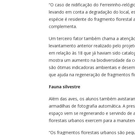
“O caso de nidificação do Ferreirinho-relóg
levando em conta a degradação do local, es
espécie é residente do fragmento florestal a
complementa.
Um terceiro fator também chama a atençã
levantamento anterior realizado pelo proje
em relação às 18 que já haviam sido catalo
mostra um aumento na biodiversidade da co
são ótimas indicadoras ambientais e dese
que ajuda na regeneração de fragmentos flo
Fauna silvestre
Além das aves, os alunos também avistara
armadilhas de fotografia automática. A pr
espaço vem se regenerando e servindo de ab
florestais urbanos exercem para a manutenç
“Os fragmentos florestais urbanos são pequ