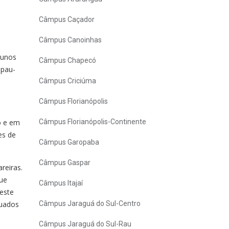
Câmpus Caçador
Câmpus Canoinhas
lunos
Câmpus Chapecó
-pau-
Câmpus Criciúma
Câmpus Florianópolis
o e em
Câmpus Florianópolis-Continente
es de
Câmpus Garopaba
Câmpus Gaspar
reiras.
ue
Câmpus Itajaí
este
quados
Câmpus Jaraguá do Sul-Centro
Câmpus Jaraguá do Sul-Rau