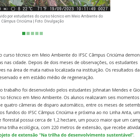
lvido por estudantes do curso técnico em Meio Ambiente do
Câmpus Criciúma | Foto: Divulgação
do curso técnico em Meio Ambiente do IFSC Câmpus Criciúma demon
as nas cidade. Depois de dois meses de observações, os estudantes
es na área de mata nativa localizada na instituição. Os resultados da
preservado e em estádio médio de regeneração.
 o trabalho foi desenvolvido pelos estudantes Johnatan Mendes e Gi
rso técnico em Meio Ambiente. Os alunos realizaram seis momentos
 de quatro câmeras de disparo automático, entre os meses de setemb
nos fundos do IFSC Câmpus Criciúma e próxima ao rio Linha Anta, u
e florestal possui cerca de 1,2 hectare, um pouco maior que um cam
e uma trilha ecológica, com 220 metros de extensão, que recebe ativid
ojeto de extensão “Na trilha do desenvolvimento sustentável”
.