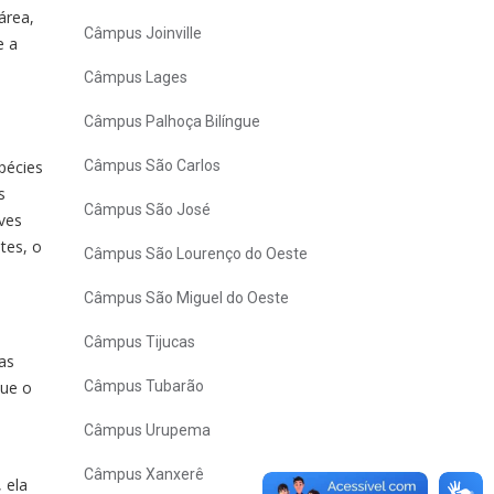
área,
Câmpus Joinville
e a
Câmpus Lages
Câmpus Palhoça Bilíngue
pécies
Câmpus São Carlos
s
Câmpus São José
ves
tes, o
Câmpus São Lourenço do Oeste
Câmpus São Miguel do Oeste
Câmpus Tijucas
as
que o
Câmpus Tubarão
Câmpus Urupema
Câmpus Xanxerê
 ela