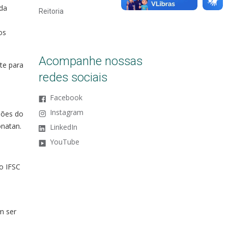
ida
Reitoria
os
Acompanhe nossas
te para
redes sociais
Facebook
Instagram
sões do
natan.
LinkedIn
YouTube
o IFSC
m ser