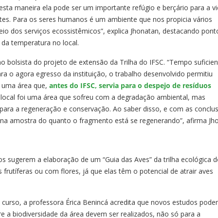
esta maneira ela pode ser um importante refúgio e berçário para a v
antes. Para os seres humanos é um ambiente que nos propicia vários
eio dos serviços ecossistêmicos”, explica Jhonatan, destacando pont
 da temperatura no local.
 bolsista do projeto de extensão da Trilha do IFSC. “Tempo suficien
ara o agora egresso da instituição, o trabalho desenvolvido permitiu
m uma área que,
antes do IFSC, servia para o despejo de resíduos
 o local foi uma área que sofreu com a degradação ambiental, mas
para a regeneração e conservação. Ao saber disso, e com as conclu
a amostra do quanto o fragmento está se regenerando”, afirma Jho
 sugerem a elaboração de um “Guia das Aves” da trilha ecológica d
 frutíferas ou com flores, já que elas têm o potencial de atrair aves
 curso, a professora Érica Benincá acredita que novos estudos pode
e a biodiversidade da área devem ser realizados, não só para a