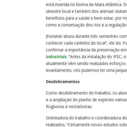
está inserida no bioma da Mata Atlântica. D
silvestre local e também dos animais visit
benefícios para a saúde e bem-estar, por m
como a conservação dos rios e a regulação
Jhonatan atuou durante três semestres como
conhecer cada cantinho do local”, ele diz. P
confirmar a importância da preservação e
industriais
. “Antes da instalação do IFSC,
atualmente vêm sendo realizados esforços 
levantamento, nós pudemos ter uma pequen
Desdobramentos
Como desdobramento do trabalho, os alunos
e a ampliação do plantio de espécies nativas
frugívoras e nectarívoras.
Orientadora do trabalho e coordenadora do
realizados. “Certamente novos estudos sobr