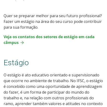
Apoio a eventos
Programa Institucional de Bolsa de Iniciação à Docência -
Quer se preparar melhor para seu futuro profissional?
PIBID
Fazer um estágio na área do seu curso pode contribuir
para sua formação.
Residência Pedagógica
Veja os contatos dos setores de estágio em cada
câmpus
Programa de Educação Tutorial | PET
Empresa Júnior
Estágio
Equipes de competição
O estágio é ato educativo orientado e supervisionado
que ocorre no ambiente de trabalho. No IFSC, o estágio
Oportunidades externas
é concebido como uma oportunidade de aprendizagem
do fazer, é um forma de participar do mundo do
Editais Encerrados
trabalho e, na relação com outros profissionais do
ramo, aprender também valores e atitudes no contexto