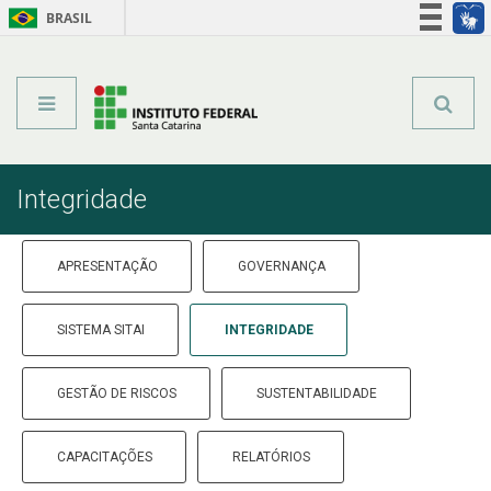
BRASIL
Órgãos do Governo
Acesso à informação
Legislação
Integridade
APRESENTAÇÃO
GOVERNANÇA
SISTEMA SITAI
INTEGRIDADE
GESTÃO DE RISCOS
SUSTENTABILIDADE
CAPACITAÇÕES
RELATÓRIOS