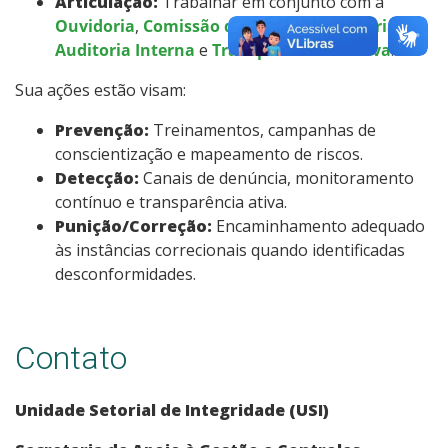
Articulação:
Trabalhar em conjunto com a
Ouvidoria
,
Comissão de Ética
,
Corregedoria
,
Auditoria Interna
e
Transparência Passiva
.
Sua ações estão visam:
Prevenção:
Treinamentos, campanhas de
conscientização e mapeamento de riscos.
Detecção:
Canais de denúncia, monitoramento
contínuo e transparência ativa.
Punição/Correção:
Encaminhamento adequado
às instâncias correcionais quando identificadas
desconformidades.
Contato
Unidade Setorial de Integridade (USI)