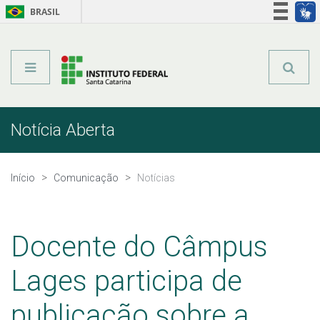
BRASIL
Órgãos do Governo
Acesso à informação
Legislação
Notícia Aberta
Início
Comunicação
Notícias
Docente do Câmpus
Lages participa de
publicação sobre a