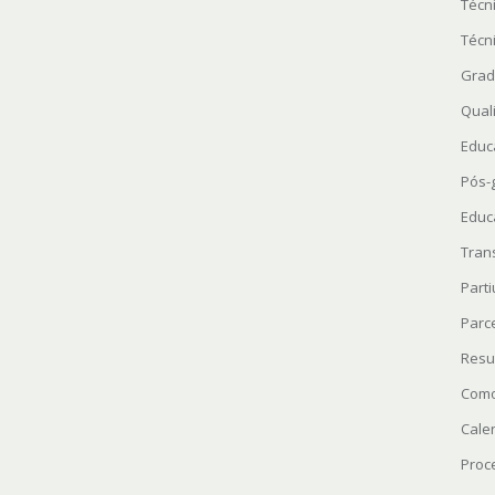
Técn
Técn
Grad
Quali
Educ
Pós-
Educ
Tran
Parti
Parc
Resu
Como
Cale
Proc