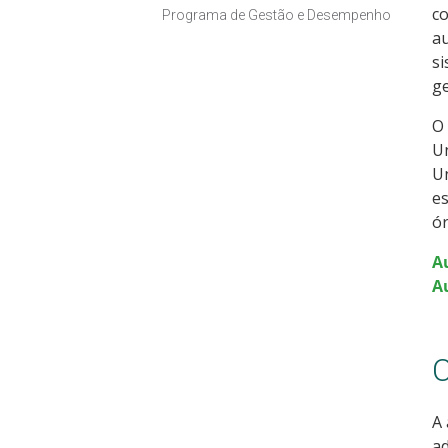
co
Programa de Gestão e Desempenho
au
si
ge
O 
Un
Un
es
ór
A
A
C
A 
ad