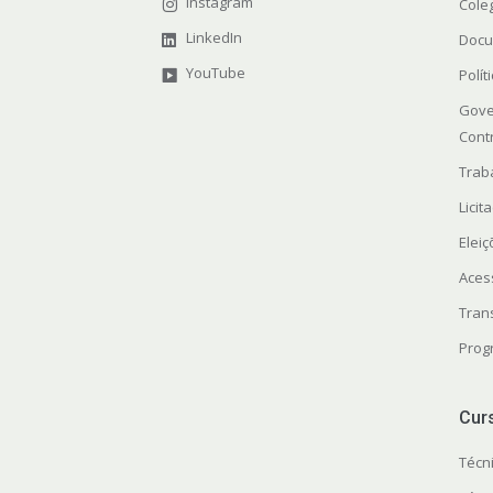
Instagram
Cole
LinkedIn
Docu
YouTube
Polít
Gove
Cont
Trab
Licit
Elei
Aces
Tran
Prog
Cur
Técn