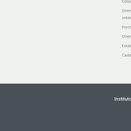
Cota
Orie
cota
Insc
Orie
Estat
Cada
Institu