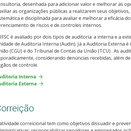
nsultoria, desenhada para adicionar valor e melhorar as o
xiliar as organizações públicas a realizarem seus objetivos
stemática e disciplinada para avaliar e melhorar a eficácia 
renciamento de riscos e de controles internos.
IFSC é avaliado por dois tipos de auditoria: a interna e a ext
idade de Auditoria Interna (Audin). Já a Auditoria Externa 
ião (CGU) e do Tribunal de Contas da União (TCU) . As audit
poradicamente, considerando denúncias recebidas, além de f
gãos de controle.
uditoria Interna
uditoria Externa
orreição
atividade correicional tem como objetivos dissuadir e preven
ministrativas; responsabilizar servidores e empregados públ