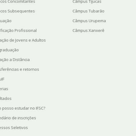
icos Concomitantes
Câmpus Tijucas
icos Subsequentes
Câmpus Tubarão
uação
Câmpus Urupema
ficação Profissional
Câmpus Xanxerê
ação de Jovens e Adultos
graduação
ação a Distância
sferências e retornos
uIF
erias
ltados
 posso estudar no IFSC?
ndário de inscrições
essos Seletivos