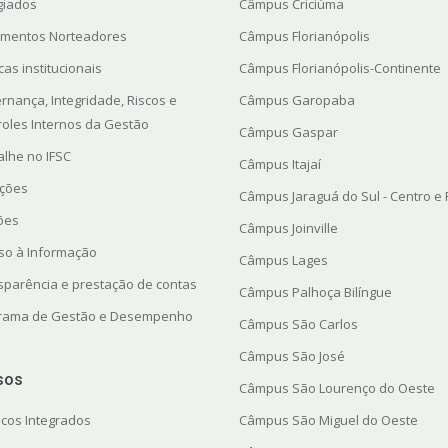
giados
Câmpus Criciúma
mentos Norteadores
Câmpus Florianópolis
icas institucionais
Câmpus Florianópolis-Continente
rnança, Integridade, Riscos e
Câmpus Garopaba
roles Internos da Gestão
Câmpus Gaspar
alhe no IFSC
Câmpus Itajaí
ações
Câmpus Jaraguá do Sul - Centro e
ções
Câmpus Joinville
so à Informação
Câmpus Lages
sparência e prestação de contas
Câmpus Palhoça Bilíngue
rama de Gestão e Desempenho
Câmpus São Carlos
Câmpus São José
sos
Câmpus São Lourenço do Oeste
icos Integrados
Câmpus São Miguel do Oeste