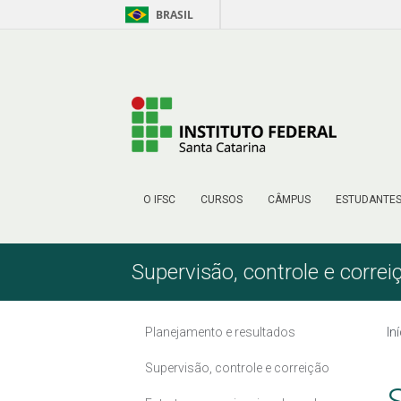
BRASIL
Pular para o Conteúdo
O IFSC
CURSOS
CÂMPUS
ESTUDANTE
Supervisão, controle e correi
Planejamento e resultados
In
Supervisão, controle e correição