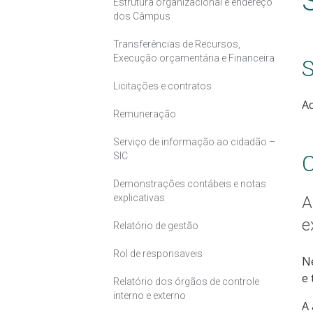
Estrutura organizacional e endereço
dos Câmpus
Transferências de Recursos,
Execução orçamentária e Financeira
S
Licitações e contratos
A
Remuneração
Serviço de informação ao cidadão –
SIC
C
Demonstrações contábeis e notas
explicativas
A
e
Relatório de gestão
Rol de responsaveis
Ne
e 
Relatório dos órgãos de controle
interno e externo
A 