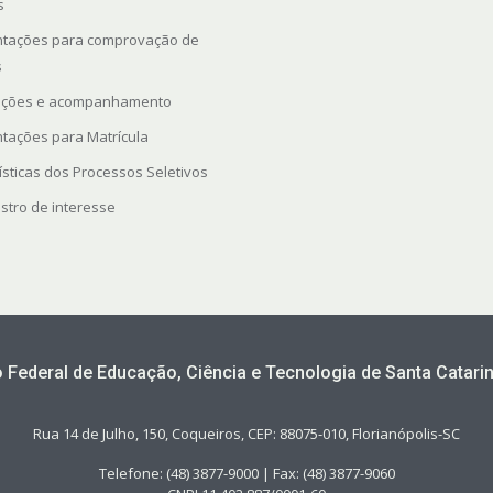
s
ntações para comprovação de
s
rições e acompanhamento
ntações para Matrícula
ísticas dos Processos Seletivos
stro de interesse
to Federal de Educação, Ciência e Tecnologia de Santa Catarin
Rua 14 de Julho, 150, Coqueiros, CEP: 88075-010, Florianópolis-SC
Telefone: (48) 3877-9000 | Fax: (48) 3877-9060