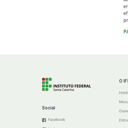
en
ef
pr
Pá
O I
Histó
Miss
Social
Ouvi
Facebook
Estr