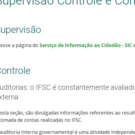
Supervisão Controle e Cor
upervisão
cesse a página do
Serviço de Informação ao Cidadão - SIC
e
ontrole
uditorias: o IFSC é constantemente avaliado
xterna
sta seção, são divulgadas informações referentes ao result
tomada de contas realizadas no IFSC.
auditoria interna governamental é uma atividade independen