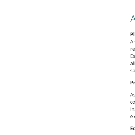
A
P
A 
r
Es
al
sa
P
As
co
in
e 
E