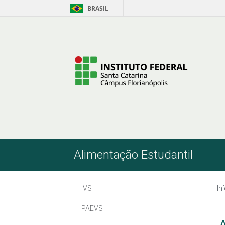
BRASIL
Pular para o Conteúdo
Alimentação Estudantil
IVS
In
PAEVS