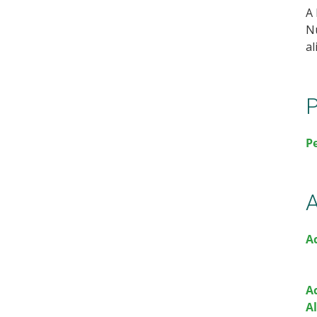
A 
Nu
al
P
P
A
A
A
A