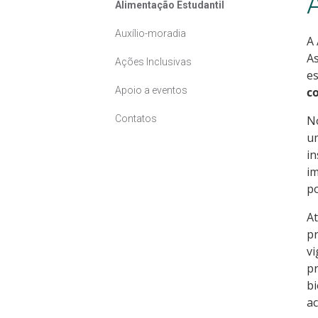
Alimentação Estudantil
Auxílio-moradia
A 
As
Ações Inclusivas
e
Apoio a eventos
c
Contatos
No
um
in
im
po
At
pr
vi
pr
bi
ac