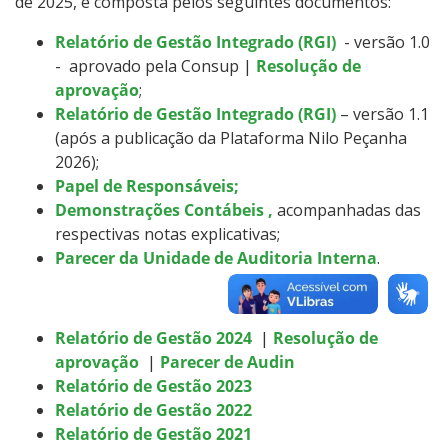
de 2025, é composta pelos seguintes documentos:
Tecnologia da Informação
Relatório
​​​​​​de
Gestão Integrado
(RGI)
-
versão 1.0
-
aprovado pela Consup
|
Resolução de
Relação com Fundação de Apoio
aprovação
;
Relatório de Gestão Integrado (RGI)
– versão 1.1
(após a publicação da Plataforma Nilo Peçanha
2026);
Papel de Responsáveis;
Demonstrações Contábeis
,
acompanhadas das
respectivas notas explicativas
;
Parecer da Unidade de Auditoria Interna
.
Relatório de Gestão 2024
|
Resolução de
aprovação
|
Parecer de Audin
Relatório de Gestão 2023
Relatório de Gestão 2022
Relatório de Gestão 2021