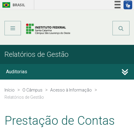
BRASIL
Órgãos do Governo
Acesso à informação
Legislação
Relatórios de Gestão
Auditorias
Avaliação Institucional
Início
O Câmpus
Acesso à Informação
Relatórios de Gestão
Carta de Serviços ao Usuário
Prestação de Contas
Parcerias, convênios e transferências