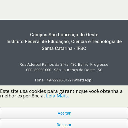
Câmpus São Lourenço do Oeste
Instituto Federal de Educação, Ciência e Tecnologia de
Santa Catarina - IFSC
Rua Aderbal Ramos da Silva, 486, Bairro: Progresso
CEP: 89990 000 - São Lourenço do Oeste - SC
Fone:
(49)
99936
-
0172
(WhatsApp)
Este site usa cookies para garantir que você obtenha a
melhor experiência.
Leia Mais.
Aceitar
Copyright © 2022 Instituto Federal de Santa Catarina IFSC
Todos os Direitos Reservados.
Recusar