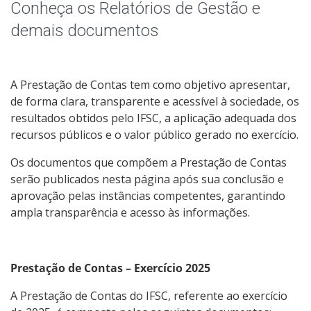
Receitas e Despesas
Conheça os Relatórios de Gestão e
demais documentos
Indicadores e Estatísticas
Informações Classificadas
A Prestação de Contas tem como objetivo apresentar,
de forma clara, transparente e acessível à sociedade, os
Peça uma informação (SIC)
resultados obtidos pelo IFSC, a aplicação adequada dos
recursos públicos e o valor público gerado no exercício.
Servidores
Os documentos que compõem a Prestação de Contas
serão publicados nesta página após sua conclusão e
Relatórios de Gestão
aprovação pelas instâncias competentes, garantindo
ampla transparência e acesso às informações.
Perguntas Frequentes
Publicações Oficiais
Prestação de Contas – Exercício 2025
A Prestação de Contas do IFSC, referente ao exercício
Consulta a processos