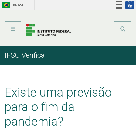
BRASIL
Órgãos do Governo
Acesso à informação
Legislação
IFSC Verifica
Início
Comunicação
IFSC Verifica
Posts IFSC Verifica
Existe uma previsão
para o fim da
pandemia?