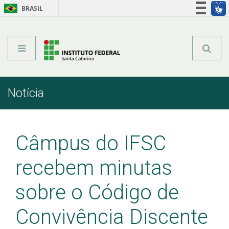
BRASIL
Órgãos do Governo
Acesso à informação
Legislação
Notícia
Início
Comunicação
Notícia
Câmpus do IFSC
recebem minutas
sobre o Código de
Convivência Discente