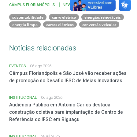
CÂMPUS FLORIANÓPOLIS
NEWS
sustentabilidade
carro eletrico
energias renováveis
energia limpa
carros elétricos
conversão veicular
Notícias relacionadas
EVENTOS
06 ago 2026
Câmpus Florianópolis e São José vão receber ações
de promoção do Desafio IFSC de Ideias Inovadoras
INSTITUCIONAL
06 ago 2026
Audiência Pública em Antônio Carlos destaca
construção coletiva para implantação de Centro de
Referência do IFSC em Biguaçu
INSTITUCIONAL
28 jul 2026