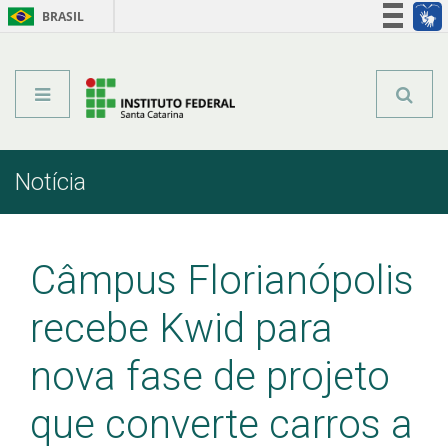
BRASIL
Órgãos do Governo
Acesso à informação
Legislação
Notícia
Início
Comunicação
Notícia
Câmpus Florianópolis
recebe Kwid para
nova fase de projeto
que converte carros a