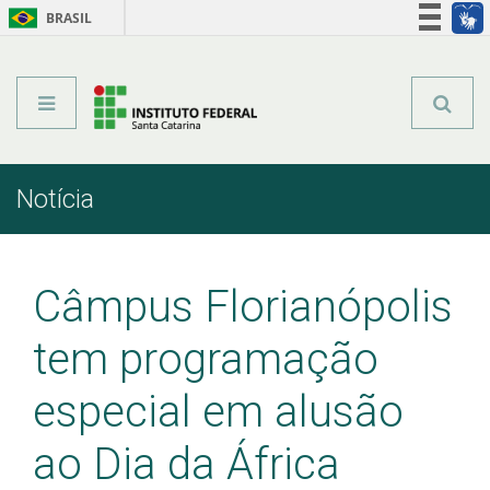
BRASIL
Órgãos do Governo
Acesso à informação
Legislação
Notícia
Início
Comunicação
Notícia
Câmpus Florianópolis
tem programação
especial em alusão
ao Dia da África