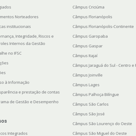
giados
Câmpus Criciúma
mentos Norteadores
Câmpus Florianópolis
icas institucionais
Câmpus Florianópolis-Continente
rnança, Integridade, Riscos e
Câmpus Garopaba
roles Internos da Gestão
Câmpus Gaspar
alhe no IFSC
Câmpus Itajaí
ações
Câmpus Jaraguá do Sul - Centro e
ções
Câmpus Joinville
so à Informação
Câmpus Lages
sparência e prestação de contas
Câmpus Palhoça Bilíngue
rama de Gestão e Desempenho
Câmpus São Carlos
Câmpus São José
sos
Câmpus São Lourenço do Oeste
icos Integrados
Câmpus São Miguel do Oeste