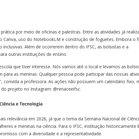
ática por meio de oficinas e palestras. Entre as atividades já realiz
 ao Canva, uso do NotebookLM e construção de foguetes. Embora o 
o inclusivas. Além de ocorrerem dentro do IFSC, as bolsistas e a
a outras instituições de ensino.
ola que tiver interesse. Nós vamos até o local e levamos as bolsis
 para as meninas. Qualquer pessoa pode participar das nossas ativ
co", convida a professora. As ações não possuem um calendário fixo, 
al do projeto no Instagram: @renaceeifsc.
iência e Tecnologia
ais relevância em 2026, já que o tema da Semana Nacional de Ciênci
eres e meninas na ciência. Para o IFSC, instituição historicamente l
promisso com a diversidade e a representatividade.