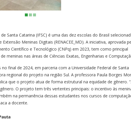
 de Santa Catarina (IFSC) é uma das dez escolas do Brasil seleciona
e Extensão Meninas Digitais (RENACEE_MD). A iniciativa, aprovada p
mento Científico e Tecnológico (CNPq) em 2023, tem como principal
ia de meninas nas áreas de Ciências Exatas, Engenharias e Computaçã
no final de 2024, em parceria com a Universidade Federal de Santa
a regional do projeto na região Sul. A professora Paula Borges Mon
plica que o projeto atua de forma estrutural na equidade de gênero. "
gênero. O projeto tem três vertentes principais: o incentivo às meni
também na permanência dessas estudantes nos cursos de computaçã
taca a docente.
Pauta