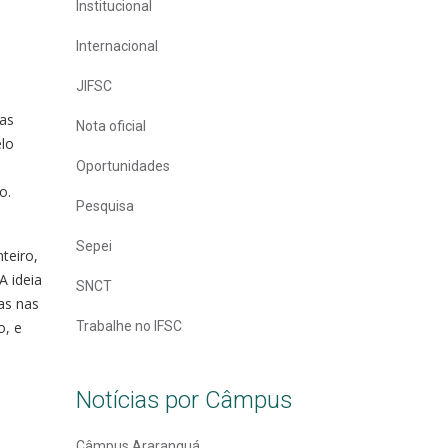
Institucional
Internacional
JIFSC
das
Nota oficial
elo
Oportunidades
o.
Pesquisa
Sepei
teiro,
A ideia
SNCT
nas nas
o, e
Trabalhe no IFSC
Notícias por Câmpus
Câmpus Araranguá