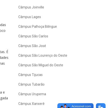
Câmpus Joinville
Câmpus Lages
adas
Câmpus Palhoça Bilíngue
foco
Câmpus São Carlos
Câmpus São José
tas. É
Câmpus São Lourenço do Oeste
idades
mas
Câmpus São Miguel do Oeste
Câmpus Tijucas
Câmpus Tubarão
a e
Câmpus Urupema
igada
Câmpus Xanxerê