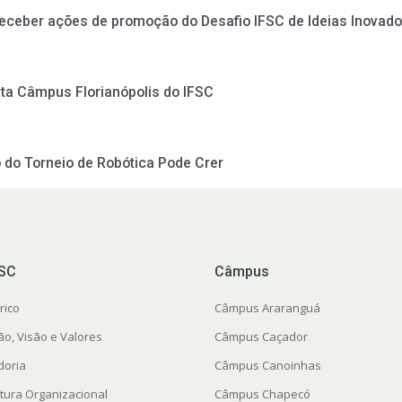
receber ações de promoção do Desafio IFSC de Ideias Inovad
a Câmpus Florianópolis do IFSC
 do Torneio de Robótica Pode Crer
FSC
Câmpus
rico
Câmpus Araranguá
ão, Visão e Valores
Câmpus Caçador
doria
Câmpus Canoinhas
utura Organizacional
Câmpus Chapecó