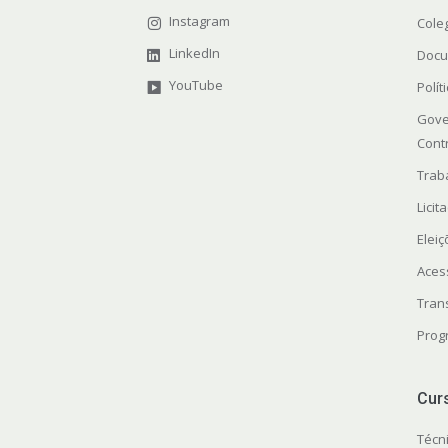
Instagram
Cole
LinkedIn
Docu
YouTube
Polít
Gove
Cont
Trab
Licit
Elei
Aces
Tran
Prog
Cur
Técn