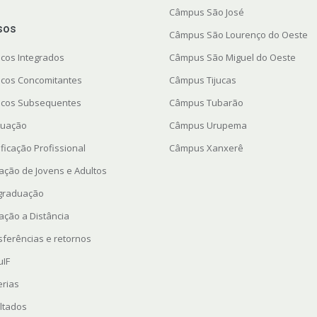
Câmpus São José
sos
Câmpus São Lourenço do Oeste
icos Integrados
Câmpus São Miguel do Oeste
icos Concomitantes
Câmpus Tijucas
icos Subsequentes
Câmpus Tubarão
uação
Câmpus Urupema
ficação Profissional
Câmpus Xanxerê
ação de Jovens e Adultos
graduação
ação a Distância
sferências e retornos
uIF
erias
ltados