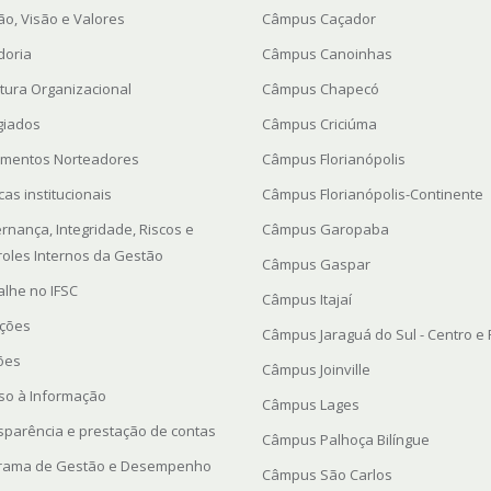
ão, Visão e Valores
Câmpus Caçador
doria
Câmpus Canoinhas
utura Organizacional
Câmpus Chapecó
giados
Câmpus Criciúma
mentos Norteadores
Câmpus Florianópolis
icas institucionais
Câmpus Florianópolis-Continente
rnança, Integridade, Riscos e
Câmpus Garopaba
roles Internos da Gestão
Câmpus Gaspar
alhe no IFSC
Câmpus Itajaí
ações
Câmpus Jaraguá do Sul - Centro e
ções
Câmpus Joinville
so à Informação
Câmpus Lages
sparência e prestação de contas
Câmpus Palhoça Bilíngue
rama de Gestão e Desempenho
Câmpus São Carlos