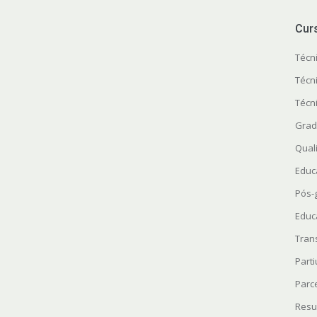
Cur
Técn
Técn
Técn
Grad
Quali
Educ
Pós-
Educ
Tran
Parti
Parc
Resu