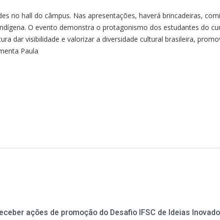
es no hall do câmpus. Nas apresentações, haverá brincadeiras, com
a e indígena. O evento demonstra o protagonismo dos estudantes do cu
ra dar visibilidade e valorizar a diversidade cultural brasileira, prom
ementa Paula
receber ações de promoção do Desafio IFSC de Ideias Inovad