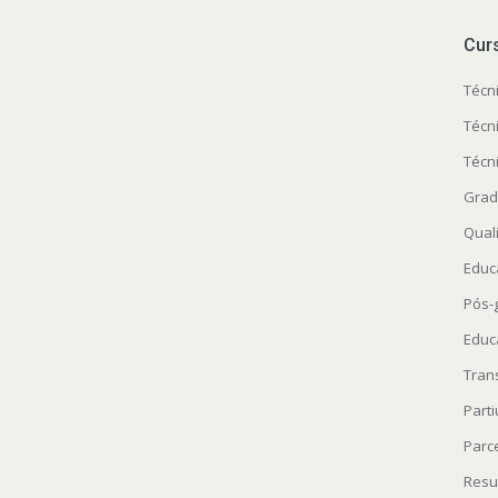
Cur
Técn
Técn
Técn
Grad
Quali
Educ
Pós-
Educ
Tran
Parti
Parc
Resu