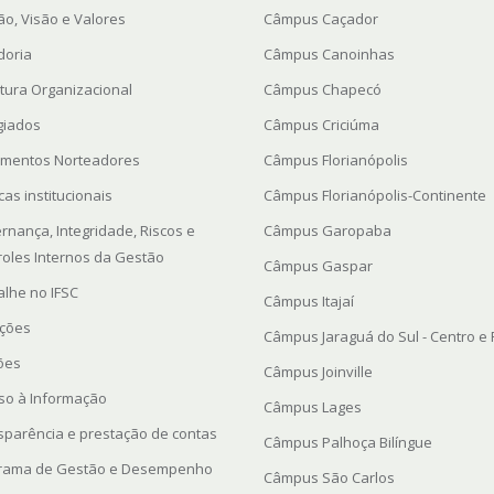
ão, Visão e Valores
Câmpus Caçador
doria
Câmpus Canoinhas
utura Organizacional
Câmpus Chapecó
giados
Câmpus Criciúma
mentos Norteadores
Câmpus Florianópolis
icas institucionais
Câmpus Florianópolis-Continente
rnança, Integridade, Riscos e
Câmpus Garopaba
roles Internos da Gestão
Câmpus Gaspar
alhe no IFSC
Câmpus Itajaí
ações
Câmpus Jaraguá do Sul - Centro e
ções
Câmpus Joinville
so à Informação
Câmpus Lages
sparência e prestação de contas
Câmpus Palhoça Bilíngue
rama de Gestão e Desempenho
Câmpus São Carlos