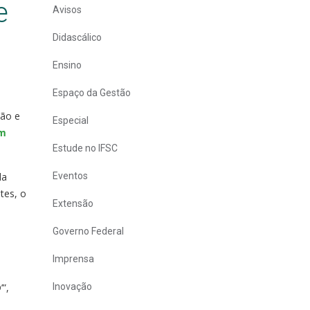
e
Avisos
Didascálico
Ensino
Espaço da Gestão
são e
Especial
em
Estude no IFSC
da
Eventos
tes, o
Extensão
Governo Federal
Imprensa
”,
Inovação