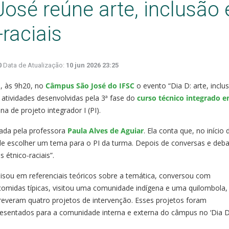
osé reúne arte, inclusão 
raciais
0
Data de Atualização:
10 jun 2026 23:25
o, às 9h20, no
Câmpus São José do IFSC
o evento “Dia D: arte, inclu
s atividades desenvolvidas pela 3ª fase do
curso técnico integrado 
ina de projeto integrador I (PI).
trada pela professora
Paula Alves de Aguiar
. Ela conta que, no início 
o de escolher um tema para o PI da turma. Depois de conversas e deba
 étnico-raciais”.
uisou em referenciais teóricos sobre a temática, conversou com
omidas típicas, visitou uma comunidade indígena e uma quilombola,
reveram quatro projetos de intervenção. Esses projetos foram
esentados para a comunidade interna e externa do câmpus no ‘Dia D’