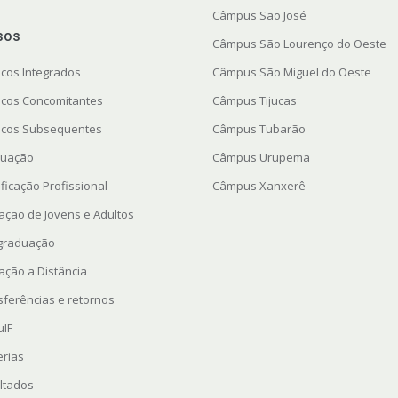
Câmpus São José
sos
Câmpus São Lourenço do Oeste
icos Integrados
Câmpus São Miguel do Oeste
icos Concomitantes
Câmpus Tijucas
icos Subsequentes
Câmpus Tubarão
uação
Câmpus Urupema
ficação Profissional
Câmpus Xanxerê
ação de Jovens e Adultos
graduação
ação a Distância
sferências e retornos
uIF
erias
ltados