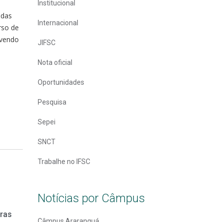
Institucional
idas
Internacional
rso de
ovendo
JIFSC
Nota oficial
Oportunidades
Pesquisa
Sepei
SNCT
Trabalhe no IFSC
Notícias por Câmpus
oras
Câmpus Araranguá