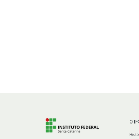
O I
Histó