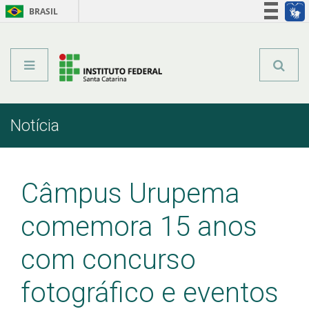
BRASIL
Órgãos do Governo
Acesso à informação
Legislação
Notícia
Início
Comunicação
Notícia
Câmpus Urupema
comemora 15 anos
com concurso
fotográfico e eventos