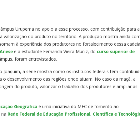
âmpus Urupema no apoio a esse processo, com contribuição para 
e à valorização do produto no território. A produção mostra ainda co
se somam à experiência dos produtores no fortalecimento dessa cadei
 Anese
e a estudante Fernanda Vieira Muniz, do
curso superior de
mpus, foram entrevistados.
ão Joaquim, a série mostra como os institutos federais têm contribuí
ara o desenvolvimento das regiões onde atuam. No caso da maçã, a
origem do produto, valorizar o trabalho dos produtores e ampliar as
cação Geográfica
é uma iniciativa do MEC de fomento ao
s na
Rede Federal de Educação Profissional, Científica e Tecnológi