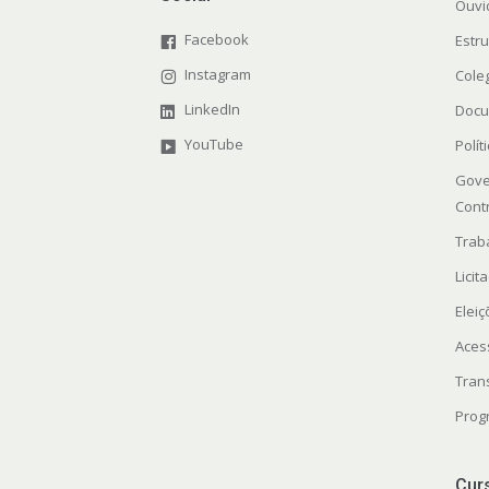
Ouvi
Facebook
Estr
Instagram
Cole
LinkedIn
Docu
YouTube
Polít
Gove
Cont
Trab
Licit
Elei
Aces
Tran
Prog
Cur