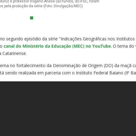
uniz e professor Rogério Anese (ao fundo), do IFSC, foram
os pela produção da série (Foto: Divulgação/MEC)
no segundo episódio da série "Indicações Geográficas nos Institutos
no
canal do Ministério da Educação (MEC) no YouTube
. O tema do 
a Catarinense.
pema no fortalecimento da Denominação de Origem (DO) da maçã cu
stá sendo realizada em parceria com o Instituto Federal Baiano (IF B