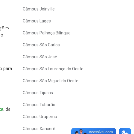
Câmpus Joinville
Câmpus Lages
ações
Câmpus Palhoça Bilíngue
mo
a
Câmpus São Carlos
Câmpus São José
do para
Câmpus São Lourenço do Oeste
Câmpus São Miguel do Oeste
Câmpus Tijucas
Câmpus Tubarão
ca
, da
Câmpus Urupema
Câmpus Xanxerê