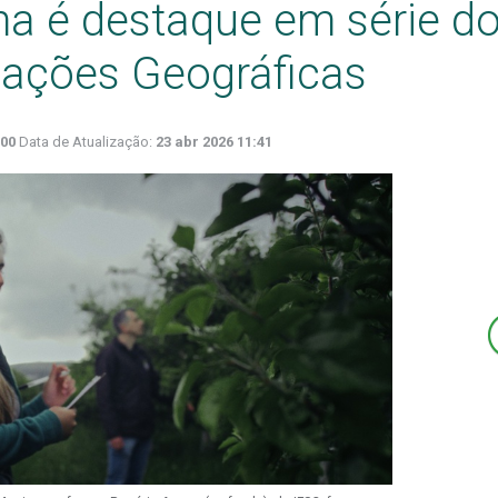
 é destaque em série d
cações Geográficas
:00
Data de Atualização:
23 abr 2026 11:41