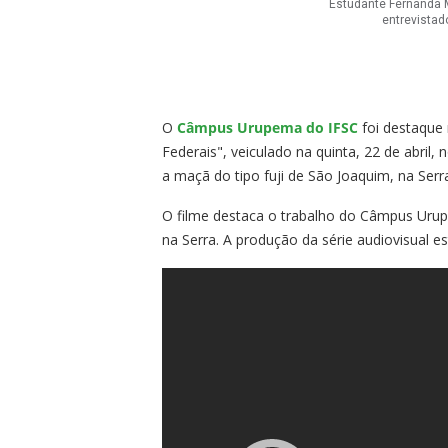
Estudante Fernanda M
entrevistad
O
Câmpus Urupema do IFSC
foi destaque 
Federais", veiculado na quinta, 22 de abril, 
a maçã do tipo fuji de São Joaquim, na Serr
O filme destaca o trabalho do Câmpus Uru
na Serra. A produção da série audiovisual e