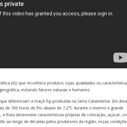
ica (IG) que reconhece produtos cujas qualidades ou característica
geográfica, incluindo fatores naturais e humanos.
 que diferenciam a maçã fuji produzida na Serra Catarinense. Em áre
is de 700 horas de frio abaixo de 7,2°C durante o inverno e grande
a fruta desenvolve características próprias de coloração, açúcar, cr
uído ao longo de décadas pelos produtores da região, essas condiçõe