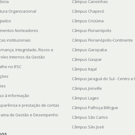
doria
Câmpus Canoinhas
utura Organizacional
Câmpus Chapecó
giados
Câmpus Criciúma
mentos Norteadores
Câmpus Florianópolis
icas institucionais
Câmpus Florianópolis-Continente
rnança, Integridade, Riscos e
Câmpus Garopaba
roles Internos da Gestão
Câmpus Gaspar
alhe no IFSC
Câmpus Itajaí
ações
Câmpus Jaraguá do Sul - Centro e
ções
Câmpus Joinville
so à Informação
Câmpus Lages
sparência e prestação de contas
Câmpus Palhoça Bilíngue
rama de Gestão e Desempenho
Câmpus São Carlos
Câmpus São José
sos