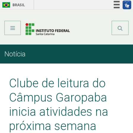
BRASIL
Órgãos do Governo
Acesso à informação
Legislação
Notícia
Início
Comunicação
Notícia
Clube de leitura do
Câmpus Garopaba
inicia atividades na
próxima semana