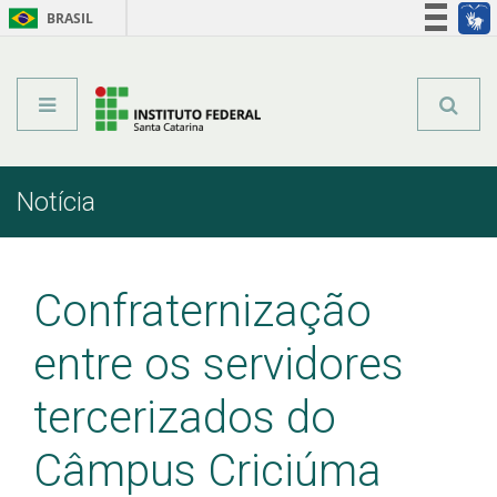
BRASIL
Órgãos do Governo
Acesso à informação
Legislação
Notícia
Início
Comunicação
Notícia
Confraternização
entre os servidores
tercerizados do
Câmpus Criciúma