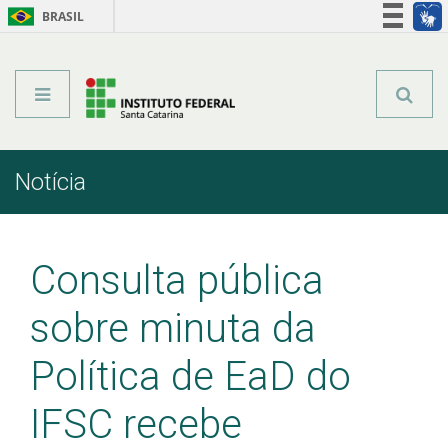
BRASIL
Órgãos do Governo
Acesso à informação
Legislação
Notícia
Início
Comunicação
Notícia
Consulta pública
sobre minuta da
Política de EaD do
IFSC recebe