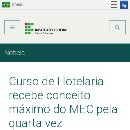
BRASIL
Órgãos do Governo
Acesso à informação
Legislação
Notícia
Início
Comunicação
Notícia
Curso de Hotelaria
recebe conceito
máximo do MEC pela
quarta vez