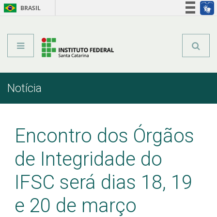
BRASIL
Órgãos do Governo
Acesso à informação
Legislação
Notícia
Início
Comunicação
Notícia
Encontro dos Órgãos
de Integridade do
IFSC será dias 18, 19
e 20 de março