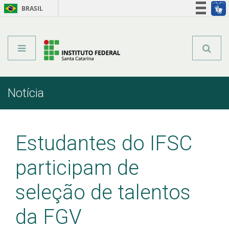
BRASIL
Órgãos do Governo
Acesso à informação
Legislação
Notícia
Início
Comunicação
Notícia
Estudantes do IFSC
participam de
seleção de talentos
da FGV