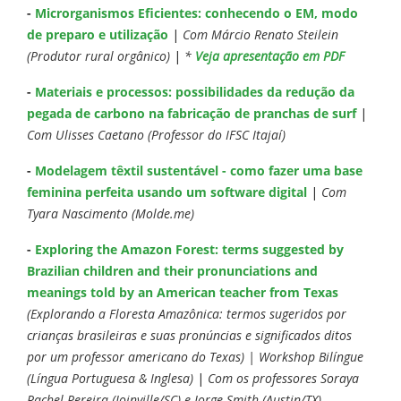
-
Microrganismos Eficientes: conhecendo o EM, modo
de preparo e utilização
|
Com Márcio Renato Steilein
(Produtor rural orgânico)
|
*
Veja apresentação em PDF
-
Materiais e processos: possibilidades da redução da
pegada de carbono na fabricação de pranchas de surf
|
Com Ulisses Caetano (Professor do IFSC Itajaí)
-
Modelagem têxtil sustentável - como fazer uma base
feminina perfeita usando um software digital
|
Com
Tyara Nascimento (Molde.me)
-
Exploring the Amazon Forest: terms suggested by
Brazilian children and their pronunciations and
meanings told by an American teacher from Texas
(Explorando a Floresta Amazônica: termos sugeridos por
crianças brasileiras e suas pronúncias e significados ditos
por um professor americano do Texas) | Workshop Bilíngue
(Língua Portuguesa & Inglesa)
|
Com os professores Soraya
Rachel Pereira (Joinville/SC) e Jorge Smith (Austin/TX)