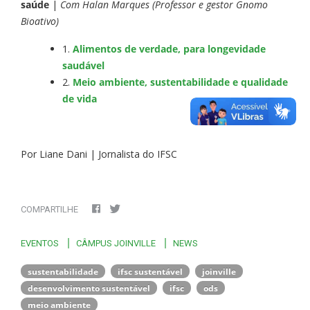
saúde
|
Com Halan Marques (Professor e gestor Gnomo
Bioativo)
1.
Alimentos de verdade, para longevidade
saudável
2.
Meio ambiente, sustentabilidade e qualidade
de vida
Por Liane Dani | Jornalista do IFSC
COMPARTILHE
EVENTOS
CÂMPUS JOINVILLE
NEWS
sustentabilidade
ifsc sustentável
joinville
desenvolvimento sustentável
ifsc
ods
meio ambiente