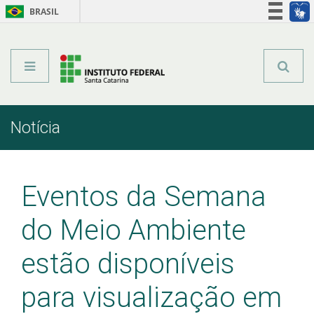
BRASIL
Órgãos do Governo
Acesso à informação
Legislação
Notícia
Início
Comunicação
Notícia
Eventos da Semana
do Meio Ambiente
estão disponíveis
para visualização em