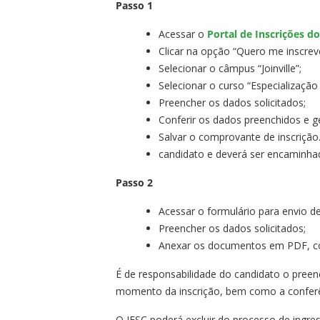
Passo 1
Acessar o
Portal de Inscrições do
Clicar na opção “Quero me inscreve
Selecionar o câmpus “Joinville”;
Selecionar o curso “Especializaçã
Preencher os dados solicitados;
Conferir os dados preenchidos e g
Salvar o comprovante de inscrição
candidato e deverá ser encaminha
Passo 2
Acessar o formulário para envio 
Preencher os dados solicitados;
Anexar os documentos em PDF, c
É de responsabilidade do candidato o preen
momento da inscrição, bem como a conferên
O IFSC poderá excluir do processo de ingre