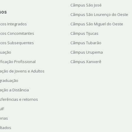
Câmpus São José
sos
Câmpus São Lourenço do Oeste
icos Integrados
Câmpus São Miguel do Oeste
icos Concomitantes
Câmpus Tijucas
icos Subsequentes
Câmpus Tubarão
uação
Câmpus Urupema
ficação Profissional
Câmpus Xanxerê
ação de Jovens e Adultos
graduação
ação a Distância
sferências e retornos
uIF
erias
ltados