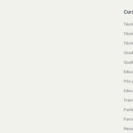
Cur
Técn
Técn
Técn
Grad
Quali
Educ
Pós-
Educ
Tran
Parti
Parc
Resu