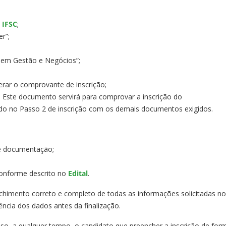
 IFSC
;
r”;
o em Gestão e Negócios”;
erar o comprovante de inscrição;
. Este documento servirá para comprovar a inscrição do
do no Passo 2 de inscrição com os demais documentos exigidos.
de documentação;
onforme descrito no
Edital
.
chimento correto e completo de todas as informações solicitadas no
cia dos dados antes da finalização.
sso, a qualquer tempo, o candidato que preencher a inscrição de for