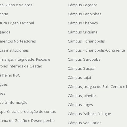
ão, Visão e Valores
Câmpus Caçador
doria
Câmpus Canoinhas
utura Organizacional
Câmpus Chapecó
giados
Câmpus Criciúma
mentos Norteadores
Câmpus Florianópolis
icas institucionais
Câmpus Florianópolis-Continente
rnança, Integridade, Riscos e
Câmpus Garopaba
roles Internos da Gestão
Câmpus Gaspar
alhe no IFSC
Câmpus Itajaí
ações
Câmpus Jaraguá do Sul - Centro e
ções
Câmpus Joinville
so à Informação
Câmpus Lages
sparência e prestação de contas
Câmpus Palhoça Bilíngue
rama de Gestão e Desempenho
Câmpus São Carlos