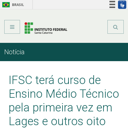
BRASIL
Órgãos do Governo
Acesso à informação
Legislação
Notícia
Início
Comunicação
Notícia
IFSC terá curso de
Ensino Médio Técnico
pela primeira vez em
Lages e outros oito