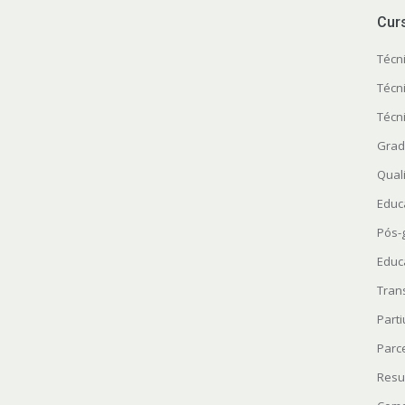
Cur
Técn
Técn
Técn
Grad
Quali
Educ
Pós-
Educ
Tran
Parti
Parc
Resu