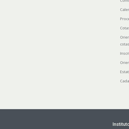
Como
Cale
Proc
Cota
Orie
cota
Insc
Orie
Estat
Cada
Institu