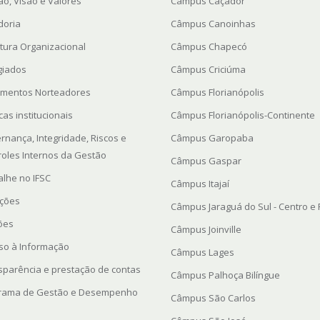
ão, Visão e Valores
Câmpus Caçador
doria
Câmpus Canoinhas
utura Organizacional
Câmpus Chapecó
giados
Câmpus Criciúma
mentos Norteadores
Câmpus Florianópolis
icas institucionais
Câmpus Florianópolis-Continente
rnança, Integridade, Riscos e
Câmpus Garopaba
roles Internos da Gestão
Câmpus Gaspar
alhe no IFSC
Câmpus Itajaí
ações
Câmpus Jaraguá do Sul - Centro e
ções
Câmpus Joinville
so à Informação
Câmpus Lages
sparência e prestação de contas
Câmpus Palhoça Bilíngue
rama de Gestão e Desempenho
Câmpus São Carlos