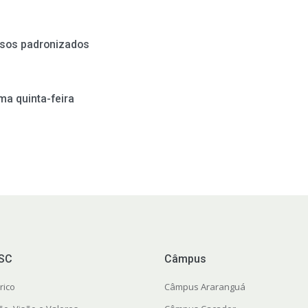
essos padronizados
ma quinta-feira
FSC
Câmpus
rico
Câmpus Araranguá