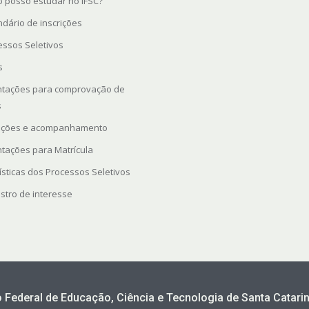
 posso estudar no IFSC?
ndário de inscrições
essos Seletivos
s
ntações para comprovação de
s
rições e acompanhamento
ntações para Matrícula
ísticas dos Processos Seletivos
stro de interesse
to Federal de Educação, Ciência e Tecnologia de Santa Catarin