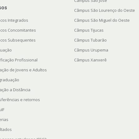
Câmpus São José
sos
Câmpus São Lourenço do Oeste
icos Integrados
Câmpus São Miguel do Oeste
icos Concomitantes
Câmpus Tijucas
icos Subsequentes
Câmpus Tubarão
uação
Câmpus Urupema
ficação Profissional
Câmpus Xanxerê
ação de Jovens e Adultos
graduação
ação a Distância
sferências e retornos
uIF
erias
ltados