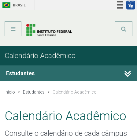
BRASIL
Órgãos do Governo
Acesso à informação
Legislação
Calendário Acadêmico
Estudantes
Guia do Estudante
Início
Estudantes
Calendário Acadêmico
Assistência estudantil
Calendário Acadêmico
Bibliotecas
Consulte o calendário de cada câmpus