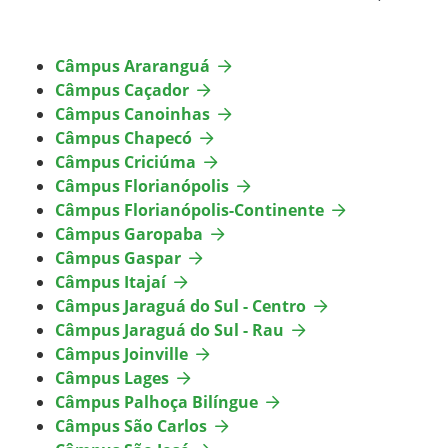
Calendário Acadêmico
Docentes e horários de atividades
Câmpus Araranguá
Câmpus Caçador
Intercâmbio Estudantil
Câmpus Canoinhas
Câmpus Chapecó
Câmpus Criciúma
Documentos Úteis
Câmpus Florianópolis
Câmpus Florianópolis-Continente
Oportunidades
Câmpus Garopaba
Câmpus Gaspar
Sistemas Acadêmicos
Câmpus Itajaí
Câmpus Jaraguá do Sul - Centro
Serviços de Tecnologia
Câmpus Jaraguá do Sul - Rau
Câmpus Joinville
Enade
Câmpus Lages
Câmpus Palhoça Bilíngue
Câmpus São Carlos
Representação Estudantil