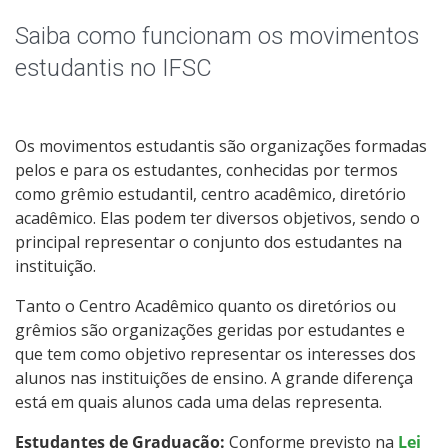
Calendário Acadêmico
Saiba como funcionam os movimentos
Docentes e horários de atividades
estudantis no IFSC
Intercâmbio Estudantil
Os movimentos estudantis são organizações formadas
Documentos Úteis
pelos e para os estudantes, conhecidas por termos
como grêmio estudantil, centro acadêmico, diretório
Oportunidades
acadêmico. Elas podem ter diversos objetivos, sendo o
principal representar o conjunto dos estudantes na
instituição.
Sistemas Acadêmicos
Tanto o Centro Acadêmico quanto os diretórios ou
Serviços de Tecnologia
grêmios são organizações geridas por estudantes e
que tem como objetivo representar os interesses dos
Enade
alunos nas instituições de ensino. A grande diferença
está em quais alunos cada uma delas representa.
Representação Estudantil
Estudantes de Graduação:
Conforme previsto na
Lei