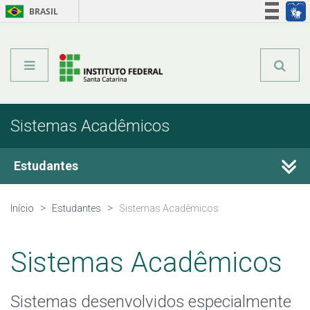
BRASIL
Órgãos do Governo
Acesso à informação
Legislação
Sistemas Acadêmicos
Estudantes
Guia do Estudante
Início
Estudantes
Sistemas Acadêmicos
Assistência estudantil
Sistemas Acadêmicos
Bibliotecas
Sistemas desenvolvidos especialmente