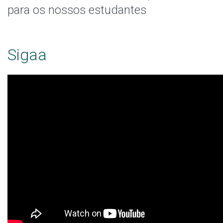
Calendário Acadêmico
para os nossos estudantes
Docentes e horários de atividades
Sigaa
Intercâmbio Estudantil
Documentos Úteis
Oportunidades
Sistemas Acadêmicos
Serviços de Tecnologia
Enade
Representação Estudantil