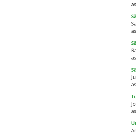
as
S
S
as
S
Ra
as
S
Ju
as
T
Jo
as
U
A