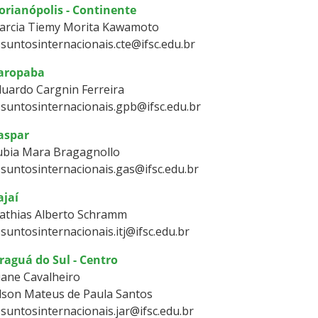
orianópolis - Continente
arcia Tiemy Morita Kawamoto
suntosinternacionais.cte@ifsc.edu.br
aropaba
uardo Cargnin Ferreira
suntosinternacionais.gpb@ifsc.edu.br
aspar
ubia Mara Bragagnollo
suntosinternacionais.gas@ifsc.edu.br
ajaí
athias Alberto Schramm
suntosinternacionais.itj@ifsc.edu.br
raguá do Sul - Centro
iane Cavalheiro
lson Mateus de Paula Santos
suntosinternacionais.jar@ifsc.edu.br