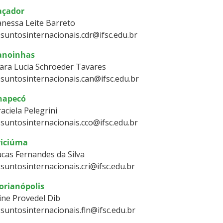
açador
nessa Leite Barreto
suntosinternacionais.cdr@ifsc.edu.br
anoinhas
ara Lucia Schroeder Tavares
suntosinternacionais.can@ifsc.edu.br
hapecó
aciela Pelegrini
suntosinternacionais.cco@ifsc.edu.br
riciúma
cas Fernandes da Silva
suntosinternacionais.cri@ifsc.edu.br
lorianópolis
ine Provedel Dib
suntosinternacionais.fln@ifsc.edu.br