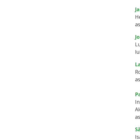
Ja
He
as
Jo
L
lu
L
R
as
P
In
Al
as
S
Is