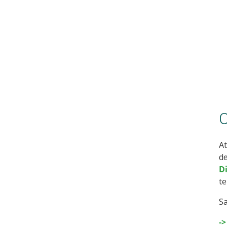
C
At
de
D
te
Sa
->