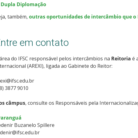
> Dupla Diplomação
eja, também,
outras oportunidades de intercâmbio que o 
ntre em contato
área do IFSC responsável pelos intercâmbios na
Reitoria
é 
ternacional (AREXI), ligada ao Gabinete do Reitor:
exi@ifsc.edu.br
8) 3877 9010
os câmpus
, consulte os Responsáveis pela Internacionaliza
raranguá
denir Buzanelo Spillere
denir@ifsc.edu.br