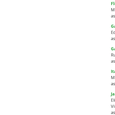
Fl
M
as
G
Ed
as
G
R
as
It
M
as
Ja
El
Vi
as