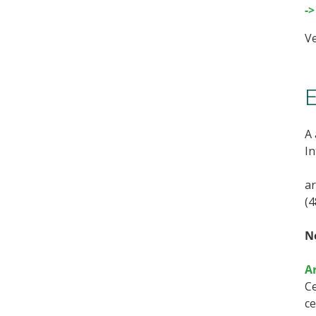
-
V
E
A 
In
ar
(4
N
A
Ce
ce