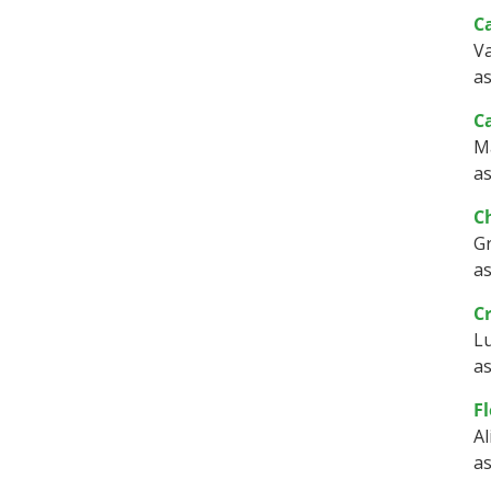
C
Va
as
C
M
as
C
Gr
as
C
Lu
as
F
Al
as