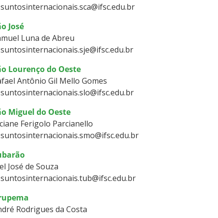
suntosinternacionais.sca@ifsc.edu.br
ão José
amuel Luna de Abreu
suntosinternacionais.sje@ifsc.edu.br
ão Lourenço do Oeste
fael Antônio Gil Mello Gomes
suntosinternacionais.slo@ifsc.edu.br
ão Miguel do Oeste
ciane Ferigolo Parcianello
suntosinternacionais.smo@ifsc.edu.br
ubarão
el José de Souza
suntosinternacionais.tub@ifsc.edu.br
rupema
ndré Rodrigues da Costa