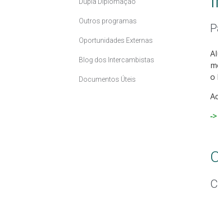
Dupla Diplomação
Outros programas
P
Oportunidades Externas
Al
Blog dos Intercambistas
me
o
Documentos Úteis
Ac
->
C
C