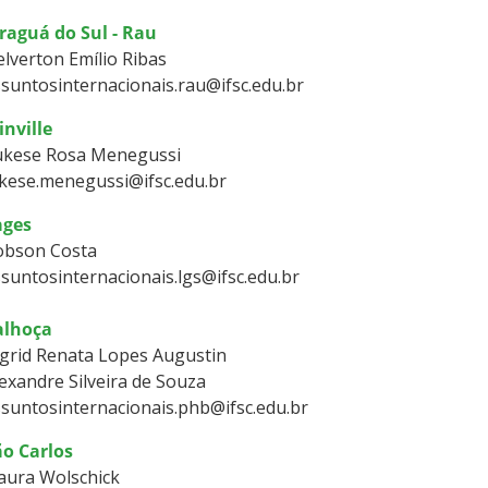
raguá do Sul - Rau
lverton Emílio Ribas
suntosinternacionais.rau@ifsc.edu.br
inville
ukese Rosa Menegussi
kese.menegussi@ifsc.edu.br
ages
obson Costa
suntosinternacionais.lgs@ifsc.edu.br
alhoça
grid Renata Lopes Augustin
exandre Silveira de Souza
suntosinternacionais.phb@ifsc.edu.br
ão Carlos
aura Wolschick