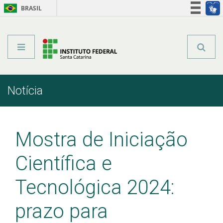
BRASIL
Órgãos do Governo
Acesso à informação
Legislação
Notícia
Início
Comunicação
Notícia
Mostra de Iniciação
Científica e
Tecnológica 2024:
prazo para