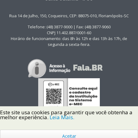
Rua 14 de Julho, 150, Coqueiros, CEP: 88075-010, Florianópolis-SC
Telefone: (48) 3877-9000 | Fax: (48) 3877-9060
CNPJ 11.402.887/0001-60
Horário de funcionamento: das 8h às 12h e das 13h às 17h, de
segunda a sexta-feira.
Este site usa cookies para garantir que você obtenha a
melhor experiência.
Leia Mais.
Aceitar
Copyright © 2022 Instituto Federal de Santa Catarina IFSC