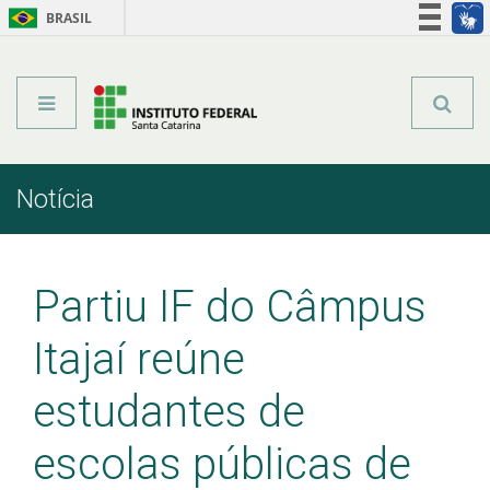
BRASIL
Órgãos do Governo
Acesso à informação
Legislação
Notícia
Início
Comunicação
Notícia
Partiu IF do Câmpus
Itajaí reúne
estudantes de
escolas públicas de