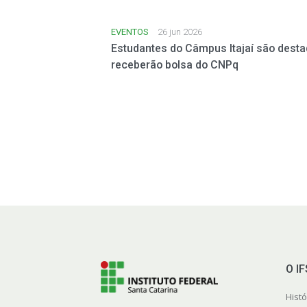
EVENTOS
26 jun 2026
Estudantes do Câmpus Itajaí são destaq
receberão bolsa do CNPq
O I
Histó