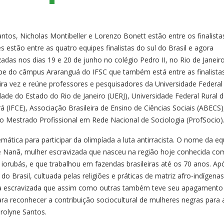
tos, Nicholas Montibeller e Lorenzo Bonett estão entre os finalista
es estão entre as quatro equipes finalistas do sul do Brasil e agora
zadas nos dias 19 e 20 de junho no colégio Pedro II, no Rio de Janeir
ipe do câmpus Araranguá do IFSC que também está entre as finalistas
ra vez e reúne professores e pesquisadores da Universidade Federal
idade do Estado do Rio de Janeiro (UERJ), Universidade Federal Rural 
rá (IFCE), Associação Brasileira de Ensino de Ciências Sociais (ABECS)
do Mestrado Profissional em Rede Nacional de Sociologia (ProfSocio)
mática para participar da olimpíada a luta antirracista. O nome da eq
e Nanã, mulher escravizada que nasceu na região hoje conhecida c
s iorubás, e que trabalhou em fazendas brasileiras até os 70 anos. Apó
Brasil, cultuada pelas religiões e práticas de matriz afro-indígenas
 escravizada que assim como outras também teve seu apagamento
a reconhecer a contribuição sociocultural de mulheres negras para 
arolyne Santos.