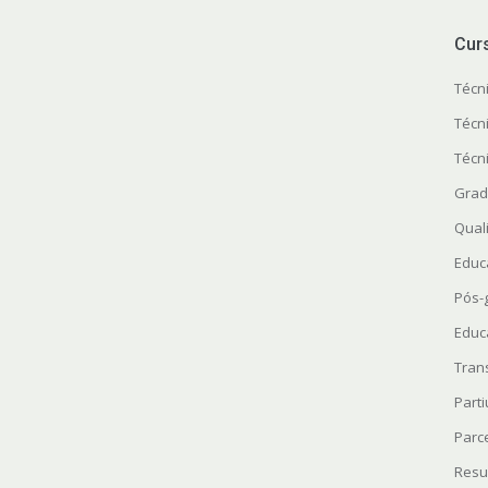
Cur
Técn
Técn
Técn
Grad
Quali
Educ
Pós-
Educ
Tran
Parti
Parc
Resu