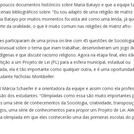
á poucos documentos históricos sobre Maria Batayo e que a equipe
riais bibliográficos sobre. “Eu sou adapto de uma religião de matriz
a Batayo por muitos momentos foi vista até como uma lenda, já qu
rtir da oralidade, o que é muito comum nas religiões de matriz afro-
es participaram de uma prova on-line com 45 questões de Sociologia
iovisual sobre o tema que iriam trabalhar, desenvolveram um jogo d
indígenas e que discute racismo religioso. Agora na etapa final, eles ir
tição a um Projeto de Lei (PL) para a esfera municipal, estadual ou
píada, ela é tão importante como qualquer outra, e é uma oportunida
udante Nicholas Montibeller.
í Márcia Schaefer é a orientadora da equipe e assim como ela profe
isão dos estudantes. “Olimpíadas como essa são muito importantes 
s uma série de conhecimentos da Sociologia, criatividade, transposi
 jogos, uma série de conhecimentos para propor um Projeto de Lei. Al
 da olimpíada em que eles conhecerão uma das primeiras escolas do p