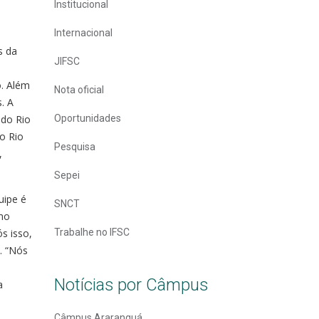
Institucional
Internacional
s da
JIFSC
o. Além
Nota oficial
. A
 do Rio
Oportunidades
do Rio
Pesquisa
,
.
Sepei
uipe é
SNCT
omo
s isso,
Trabalhe no IFSC
. “Nós
Notícias por Câmpus
a
Câmpus Araranguá