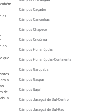
 também
Câmpus Caçador
e as
Câmpus Canoinhas
Câmpus Chapecó
,
e
Câmpus Criciúma
ão ao
Câmpus Florianópolis
de que
Câmpus Florianópolis-Continente
Câmpus Garopaba
ssores
para a
Câmpus Gaspar
ção
Câmpus Itajaí
ém de
aís, a
Câmpus Jaraguá do Sul-Centro
Câmpus Jaraguá do Sul-Rau