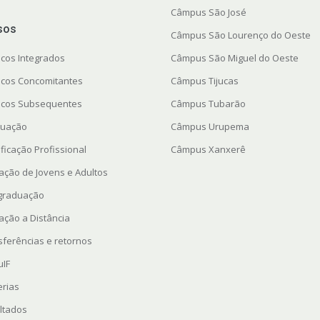
Câmpus São José
sos
Câmpus São Lourenço do Oeste
icos Integrados
Câmpus São Miguel do Oeste
icos Concomitantes
Câmpus Tijucas
icos Subsequentes
Câmpus Tubarão
uação
Câmpus Urupema
ficação Profissional
Câmpus Xanxerê
ação de Jovens e Adultos
graduação
ação a Distância
sferências e retornos
uIF
erias
ltados