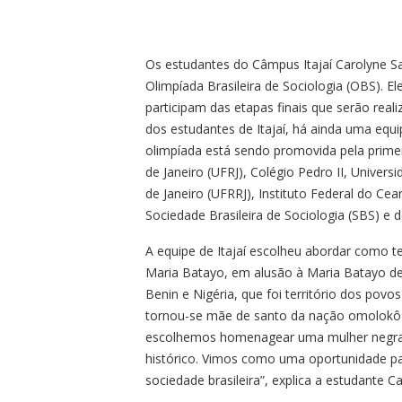
Os estudantes do Câmpus Itajaí Carolyne San
Olimpíada Brasileira de Sociologia (OBS). El
participam das etapas finais que serão reali
dos estudantes de Itajaí, há ainda uma equ
olimpíada está sendo promovida pela primei
de Janeiro (UFRJ), Colégio Pedro II, Univers
de Janeiro (UFRRJ), Instituto Federal do Cea
Sociedade Brasileira de Sociologia (SBS) e 
A equipe de Itajaí escolheu abordar como te
Maria Batayo, em alusão à Maria Batayo d
Benin e Nigéria, que foi território dos povo
tornou-se mãe de santo da nação omolokô do 
escolhemos homenagear uma mulher negra
histórico. Vimos como uma oportunidade par
sociedade brasileira”, explica a estudante C