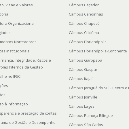
ão, Visão e Valores
Câmpus Caçador
doria
Câmpus Canoinhas
utura Organizacional
Câmpus Chapecó
giados
Câmpus Criciúma
mentos Norteadores
Câmpus Florianópolis
icas institucionais
Câmpus Florianópolis-Continente
rnança, Integridade, Riscos e
Câmpus Garopaba
roles Internos da Gestão
Câmpus Gaspar
alhe no IFSC
Câmpus Itajaí
ações
Câmpus Jaraguá do Sul - Centro e
ções
Câmpus Joinville
so à Informação
Câmpus Lages
sparência e prestação de contas
Câmpus Palhoça Bilíngue
rama de Gestão e Desempenho
Câmpus São Carlos