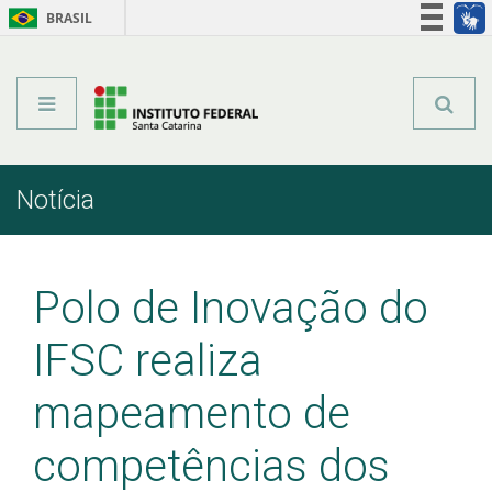
BRASIL
Órgãos do Governo
Acesso à informação
Legislação
Notícia
Início
Comunicação
Notícia
Polo de Inovação do
IFSC realiza
mapeamento de
competências dos