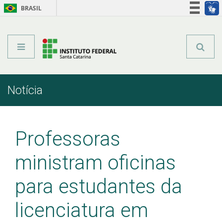
BRASIL
Órgãos do Governo
Acesso à informação
Legislação
Notícia
Início
Comunicação
Notícia
Professoras
ministram oficinas
para estudantes da
licenciatura em