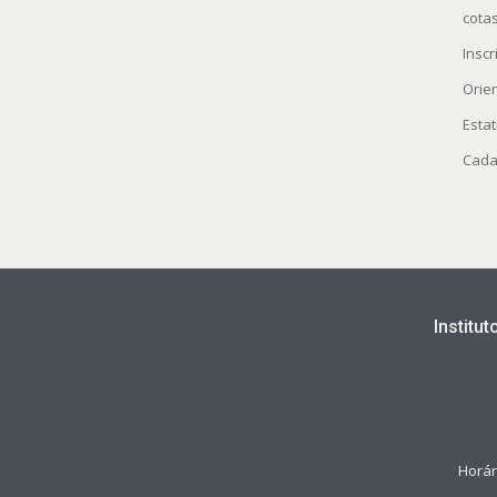
cota
Insc
Orie
Estat
Cada
Institu
Horár