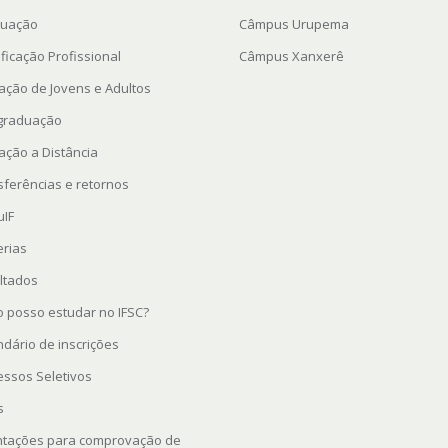
uação
Câmpus Urupema
ficação Profissional
Câmpus Xanxerê
ação de Jovens e Adultos
graduação
ação a Distância
sferências e retornos
uIF
erias
ltados
 posso estudar no IFSC?
ndário de inscrições
essos Seletivos
s
ntações para comprovação de