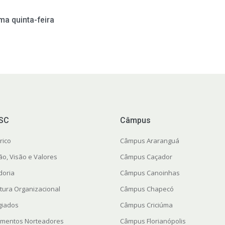
ma quinta-feira
FSC
Câmpus
rico
Câmpus Araranguá
ão, Visão e Valores
Câmpus Caçador
doria
Câmpus Canoinhas
utura Organizacional
Câmpus Chapecó
giados
Câmpus Criciúma
mentos Norteadores
Câmpus Florianópolis