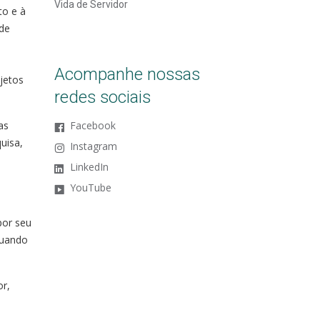
Vida de Servidor
to e à
 de
Acompanhe nossas
jetos
redes sociais
as
Facebook
uisa,
Instagram
LinkedIn
YouTube
por seu
quando
or,