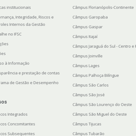
icas institucionais
Câmpus Florianópolis-Continente
rnança, Integridade, Riscos e
Câmpus Garopaba
roles Internos da Gestão
Câmpus Gaspar
alhe no IFSC
Câmpus Itajaí
ações
Câmpus Jaraguá do Sul - Centro e
ções
Câmpus Joinville
so à Informação
Câmpus Lages
sparência e prestação de contas
Câmpus Palhoça Bilíngue
rama de Gestão e Desempenho
Câmpus São Carlos
Câmpus São José
sos
Câmpus São Lourenço do Oeste
icos Integrados
Câmpus São Miguel do Oeste
icos Concomitantes
Câmpus Tijucas
icos Subsequentes
Câmpus Tubarão