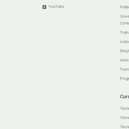
YouTube
Polít
Gove
Cont
Trab
Licit
Elei
Aces
Tran
Prog
Cur
Técn
Técn
Técn