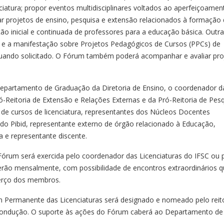
ciatura; propor eventos multidisciplinares voltados ao aperfeiçoamen
iar projetos de ensino, pesquisa e extensão relacionados à formação
ção inicial e continuada de professores para a educação básica. Outra
o e a manifestação sobre Projetos Pedagógicos de Cursos (PPCs) de
 quando solicitado. O Fórum também poderá acompanhar e avaliar pro
epartamento de Graduação da Diretoria de Ensino, o coordenador d
ó-Reitoria de Extensão e Relações Externas e da Pró-Reitoria de Pesq
e cursos de licenciatura, representantes dos Núcleos Docentes
 do Pibid, representante externo de órgão relacionado à Educação,
 e representante discente.
rum será exercida pelo coordenador das Licenciaturas do IFSC ou 
rerão mensalmente, com possibilidade de encontros extraordinários 
terço dos membros.
 Permanente das Licenciaturas será designado e nomeado pelo reit
econdução. O suporte às ações do Fórum caberá ao Departamento de