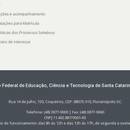
s
rições e acompanhamento
ntações para Matrícula
ísticas dos Processos Seletivos
stro de interesse
to Federal de Educação, Ciência e Tecnologia de Santa Catarin
Rua 14 de Julho, 150, Coqueiros, CEP: 88075-010, Florianópolis-SC
Telefone: (48) 3877-9000 | Fax: (48) 3877-9060
CNPJ 11.402.887/0001-60
io de funcionamento: das 8h às 12h e das 13h às 17h, de segunda a sexta-