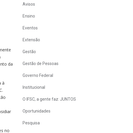
Avisos
Ensino
Eventos
Extensão
anente
Gestão
a
ento da
Gestão de Pessoas
Governo Federal
a à
Institucional
C.
ção
O IFSC, a gente faz: JUNTOS
sidiar
Oportunidades
Pesquisa
es no