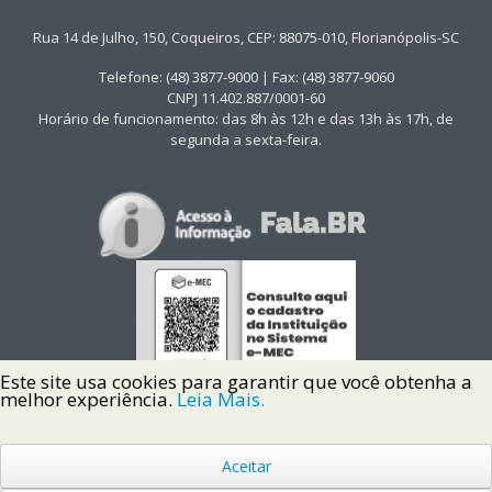
Rua 14 de Julho, 150, Coqueiros, CEP: 88075-010, Florianópolis-SC
Telefone: (48) 3877-9000 | Fax: (48) 3877-9060
CNPJ 11.402.887/0001-60
Horário de funcionamento: das 8h às 12h e das 13h às 17h, de
segunda a sexta-feira.
Este site usa cookies para garantir que você obtenha a
melhor experiência.
Leia Mais.
Aceitar
Copyright © 2022 Instituto Federal de Santa Catarina IFSC
Todos os Direitos Reservados.