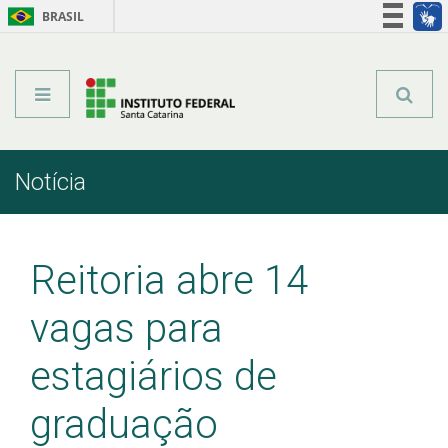
BRASIL
Órgãos do Governo
Acesso à informação
Legislação
Notícia
Início
Comunicação
Notícia
Reitoria abre 14
vagas para
estagiários de
graduação