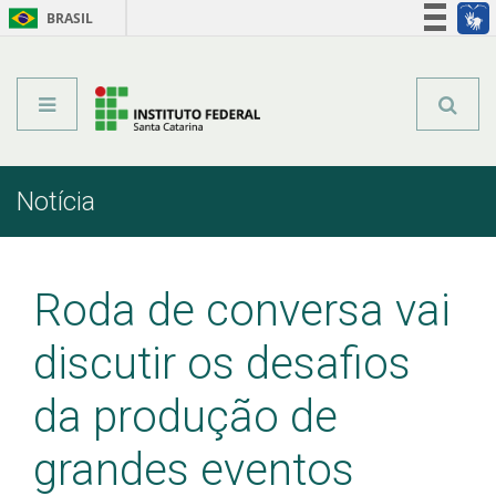
BRASIL
Órgãos do Governo
Acesso à informação
Legislação
Notícia
Início
Comunicação
Notícia
Roda de conversa vai
discutir os desafios
da produção de
grandes eventos