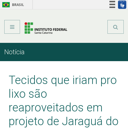
BRASIL
Órgãos do Governo
Acesso à informação
Legislação
Notícia
Início
Comunicação
Notícia
Tecidos que iriam pro
lixo são
reaproveitados em
projeto de Jaraguá do