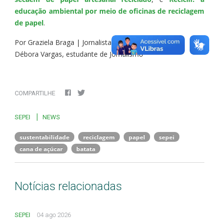
educação ambiental por meio de oficinas de reciclagem
de papel
.
Por Graziela Braga | Jornalista, com informações de
Débora Vargas, estudante de Jornalismo
COMPARTILHE
SEPEI
NEWS
sustentabilidade
reciclagem
papel
sepei
cana de açúcar
batata
Notícias relacionadas
SEPEI
04 ago 2026