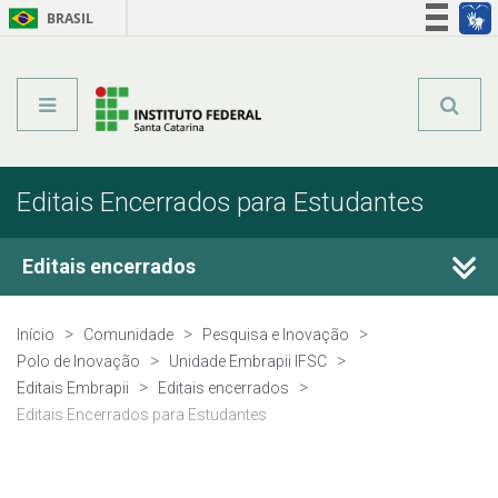
BRASIL
Órgãos do Governo
Acesso à informação
Legislação
Editais Encerrados para Estudantes
Editais encerrados
Polo de Inovação
Início
Comunidade
Pesquisa e Inovação
Polo de Inovação
Unidade Embrapii IFSC
Unidade Embrapii IFSC
Editais Embrapii
Editais encerrados
Editais Encerrados para Estudantes
Equipe