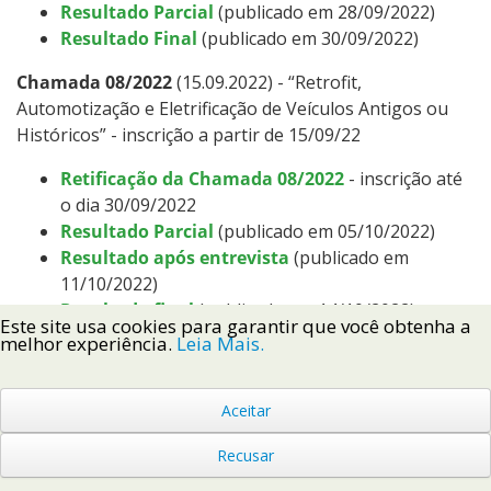
Resultado Parcial
(publicado em 28/09/2022)
Resultado Final
(publicado em 30/09/2022)
Chamada 08/2022
(15.09.2022) - “Retrofit,
Automotização e Eletrificação de Veículos Antigos ou
Históricos” - inscrição a partir de 15/09/22
Retificação da Chamada 08/2022
- inscrição até
o dia 30/09/2022
Resultado Parcial
(publicado em 05/10/2022)
Resultado após entrevista
(publicado em
11/10/2022)
Resultado final
(publicado em 14/10/2022)
Este site usa cookies para garantir que você obtenha a
melhor experiência.
Leia Mais.
Chamada 10/2022
(01.12.2022) - Seleção de bolsistas
ao projeto de pesquisa intitulado “Identificação de
tendências e avaliação de risco em múltiplos cenários
Aceitar
do mercado de energia baseado em dados - uma prova
Recusar
de conceito”