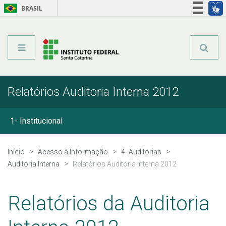
BRASIL
Órgãos do Governo
Acesso à informação
Legislação
Relatórios Auditoria Interna 2012
1- Institucional
2- Ações e Programas
Início
Acesso à Informação
4- Auditorias
Auditoria Interna
Relatórios Auditoria Interna 2012
3- Participação Social
Relatórios da Auditoria
4- Auditorias