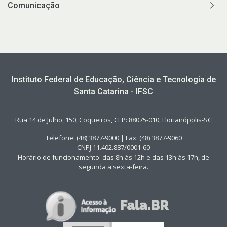
22- LGPD - Lei Geral de Proteção de Dados
Comunicação
23- Prestação de Contas
24 - Gestão de Riscos
Instituto Federal de Educação, Ciência e Tecnologia de
25- Atos normativos
Santa Catarina - IFSC
26 - Ensino Superior
Rua 14 de Julho, 150, Coqueiros, CEP: 88075-010, Florianópolis-SC
Telefone: (48) 3877-9000 | Fax: (48) 3877-9060
27 - Disposição cronológica de pagamentos
CNPJ 11.402.887/0001-60
Horário de funcionamento: das 8h às 12h e das 13h às 17h, de
28- Observatório de Acesso, Permanência e Êxito
segunda a sexta-feira.
29- Corregedoria