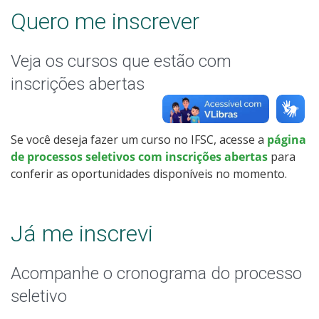
Quero me inscrever
Calendário de inscrições
Processos Seletivos
Veja os cursos que estão com
inscrições abertas
Cotas
Inscrições e acompanhamento
Se você deseja fazer um curso no IFSC, acesse a
página
de processos seletivos com inscrições abertas
para
Vagas Ociosas
conferir as oportunidades disponíveis no momento.
Transferências e Retornos
Já me inscrevi
Orientações para Matrícula
Acompanhe o cronograma do processo
Provas e Gabaritos
seletivo
Estatísticas dos Processos Seletivos