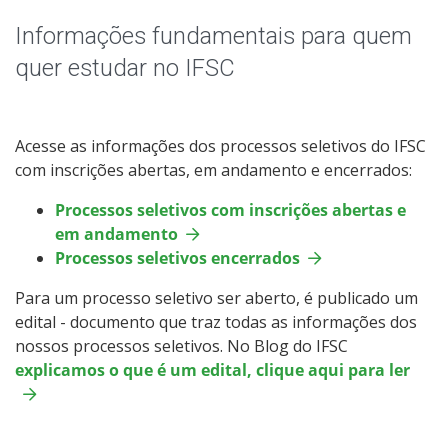
Especialização
Informações fundamentais para quem
Mestrado
quer estudar no IFSC
Educação a Distância
Acesse as informações dos processos seletivos do IFSC
Todos os Cursos
com inscrições abertas, em andamento e encerrados:
Processos seletivos com inscrições abertas e
em andamento
Processo de Inscrição
Processos seletivos encerrados
Para um processo seletivo ser aberto, é publicado um
Resultados
edital - documento que traz todas as informações dos
nossos processos seletivos. No Blog do IFSC
Resultados Vagas Remanescentes
explicamos o que é um edital, clique aqui para ler
Como posso estudar no IFSC?