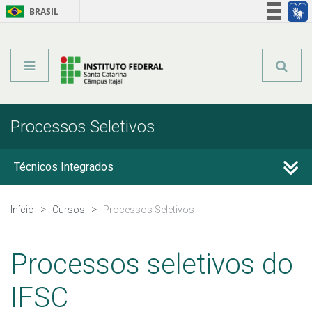
BRASIL
Órgãos do Governo
Acesso à informação
Legislação
Processos Seletivos
Técnicos Integrados
Técnicos Subsequentes
Início
Cursos
Processos Seletivos
Qualificação Profissional e Idiomas
Processos seletivos do
Graduação
IFSC