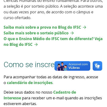
Ciências Humanas do ensino fundamental. Para outros,
Como posso estudar no IFSC?
a seleção é por sorteio público. A seleção acontece uma
ou duas vezes por ano, de acordo com o câmpus e
curso ofertado.
Calendário de inscrições
Saiba mais sobre a prova no Blog do IFSC
Processos Seletivos
Saiba mais sobre o sorteio público
O que o Ensino Médio do IFSC tem de diferente? Veja
Cotas
no Blog do IFSC
Inscrições e acompanhamento
Como se inscrever
Vagas Ociosas
Para acompanhar todas as datas de ingresso, acesse
Transferências e Retornos
o
calendário de inscrições
.
Deixe seus dados no nosso
Cadastro de
Orientações para Matrícula
Interesse
para receber um e-mail quando as inscrições
estiverem abertas.
Provas e Gabaritos