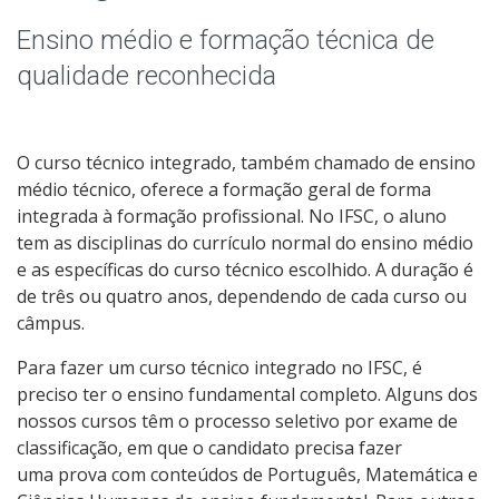
Graduação
Ensino médio e formação técnica de
Especialização
qualidade reconhecida
Mestrado
O curso técnico integrado, também chamado de ensino
Educação a Distância
médio técnico, oferece a formação geral de forma
integrada à formação profissional. No IFSC, o aluno
Todos os Cursos
tem as disciplinas do currículo normal do ensino médio
e as específicas do curso técnico escolhido. A duração é
de três ou quatro anos, dependendo de cada curso ou
câmpus.
Processo de Inscrição
Para fazer um curso técnico integrado no IFSC, é
preciso ter o ensino fundamental completo. Alguns dos
Resultados
nossos cursos têm o processo seletivo por exame de
classificação, em que o candidato precisa fazer
Resultados Vagas Remanescentes
uma prova com conteúdos de Português, Matemática e