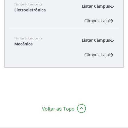
Técnico Subsequente
Listar Câmpus
Eletroeletrônica
Estatísticas dos Processos Seletivos
Câmpus Itajaí
Técnico Subsequente
Listar Câmpus
Mecânica
Câmpus Itajaí
Voltar ao Topo