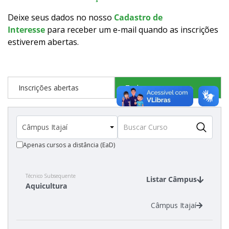
Como posso estudar no IFSC?
Deixe seus dados no nosso
Cadastro de
Interesse
para receber um e-mail quando as inscrições
Calendário de inscrições
estiverem abertas
.
Processos Seletivos
Inscrições abertas
Todos os cursos
Cotas
Inscrições e acompanhamento
Apenas cursos a distância (EaD)
Vagas Ociosas
Transferências e Retornos
Técnico Subsequente
Listar Câmpus
Aquicultura
Orientações para Matrícula
Câmpus Itajaí
Provas e Gabaritos