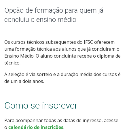
Graduação
Opção de formação para quem já
Especialização
concluiu o ensino médio
Mestrado
Os cursos técnicos subsequentes do IFSC oferecem
Educação a Distância
uma formação técnica aos alunos que já concluíram o
Ensino Médio. O aluno concluinte recebe o diploma de
Todos os Cursos
técnico.
A seleção é via sorteio e a duração média dos cursos é
de um a dois anos.
Processo de Inscrição
Como se inscrever
Resultados
Para acompanhar todas as datas de ingresso, acesse
Resultados Vagas Remanescentes
o
calendário de inscrições
.