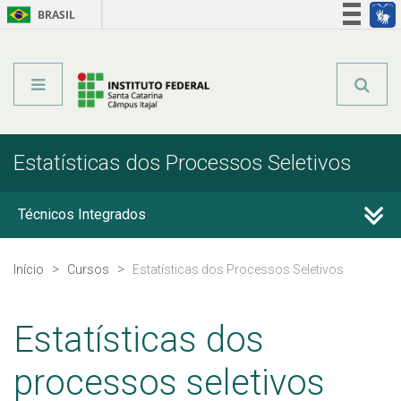
BRASIL
Órgãos do Governo
Acesso à informação
Legislação
Estatísticas dos Processos Seletivos
Técnicos Integrados
Técnicos Subsequentes
Início
Cursos
Estatísticas dos Processos Seletivos
Qualificação Profissional e Idiomas
Estatísticas dos
Graduação
processos seletivos