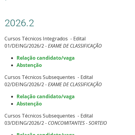
Especialização
Mestrado
2026.2
Educação a Distância
Cursos Técnicos Integrados - Edital
01/DEING/2026/2
- EXAME DE CLASSIFICAÇÃO
Todos os Cursos
Relação candidato/vaga
Abstenção
Processo de Inscrição
Cursos Técnicos Subsequentes - Edital
02/DEING/2026/2
- EXAME DE CLASSIFICAÇÃO
Resultados
Relação candidato/vaga
Abstenção
Resultados Vagas Remanescentes
Cursos Técnicos Subsequentes - Edital
03/DEING/2026/2
- CONCOMITANTES - SORTEIO
Como posso estudar no IFSC?
Relação candidato/vaga