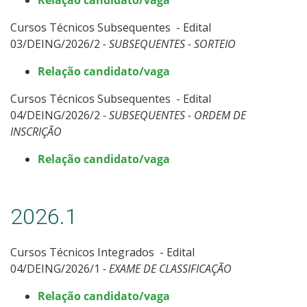
Calendário de inscrições
Cursos Técnicos Subsequentes - Edital
03/DEING/2026/2
- SUBSEQUENTES - SORTEIO
Processos Seletivos
Relação candidato/vaga
Cotas
Cursos Técnicos Subsequentes - Edital
04/DEING/2026/2
- SUBSEQUENTES - ORDEM DE
Inscrições e acompanhamento
INSCRIÇÃO
Relação candidato/vaga
Vagas Ociosas
Transferências e Retornos
2026.1
Orientações para Matrícula
Cursos Técnicos Integrados - Edital
04/DEING/2026/1
- EXAME DE CLASSIFICAÇÃO
Provas e Gabaritos
Relação candidato/vaga
Estatísticas dos Processos Seletivos