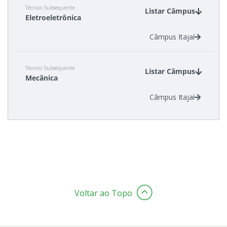
Técnico Subsequente
Listar Câmpus
Eletroeletrônica
Estatísticas dos Processos Seletivos
Câmpus Itajaí
Técnico Subsequente
Listar Câmpus
Mecânica
Câmpus Itajaí
Voltar ao Topo