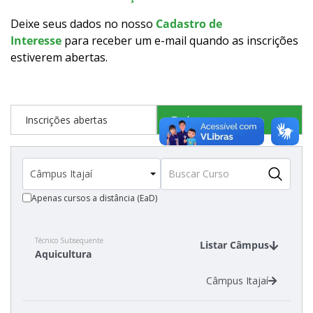
Como posso estudar no IFSC?
Deixe seus dados no nosso
Cadastro de
Interesse
para receber um e-mail quando as inscrições
Calendário de inscrições
estiverem abertas
.
Processos Seletivos
Inscrições abertas
Todos os cursos
Cotas
Inscrições e acompanhamento
Apenas cursos a distância (EaD)
Vagas Ociosas
Transferências e Retornos
Técnico Subsequente
Listar Câmpus
Aquicultura
Orientações para Matrícula
Câmpus Itajaí
Provas e Gabaritos