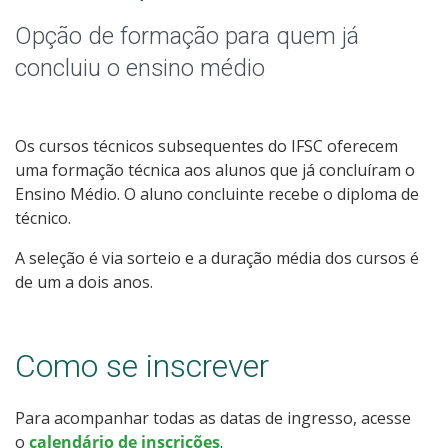
Graduação
Opção de formação para quem já
Especialização
concluiu o ensino médio
Mestrado
Os cursos técnicos subsequentes do IFSC oferecem
Educação a Distância
uma formação técnica aos alunos que já concluíram o
Ensino Médio. O aluno concluinte recebe o diploma de
Todos os Cursos
técnico.
A seleção é via sorteio e a duração média dos cursos é
de um a dois anos.
Processo de Inscrição
Como se inscrever
Resultados
Para acompanhar todas as datas de ingresso, acesse
Resultados Vagas Remanescentes
o
calendário de inscrições
.