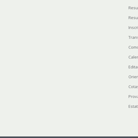
Resu
Resu
Insc
Tran
Como
Cale
Edita
Orie
Cota
Prov
Estat