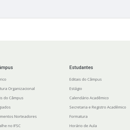
âmpus
Estudantes
rico
Editais do Câmpus
utura Organizacional
Estágio
ais do Câmpus
Calendário Acadêmico
giados
Secretaria e Registro Acadêmico
mentos Norteadores
Formatura
alhe no IFSC
Horário de Aula