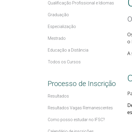
Qualificação Profissional e Idiomas
Graduação
O
Especialização
Os
Mestrado
o 
Educação a Distância
A 
Todos os Cursos
C
Processo de Inscrição
Pa
Resultados
D
Resultados Vagas Remanescentes
es
Como posso estudar no IFSC?
Calendário de inscrições