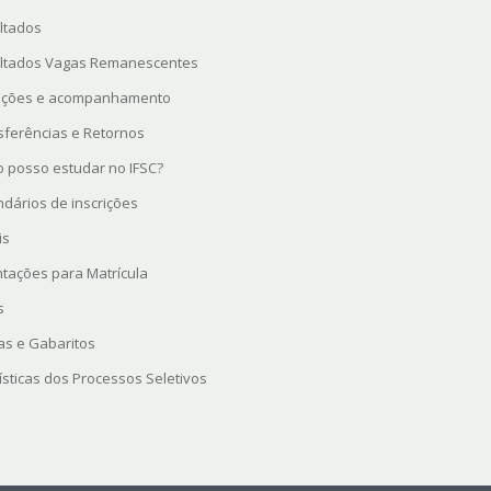
ltados
ltados Vagas Remanescentes
rições e acompanhamento
sferências e Retornos
 posso estudar no IFSC?
ndários de inscrições
is
ntações para Matrícula
s
as e Gabaritos
ísticas dos Processos Seletivos