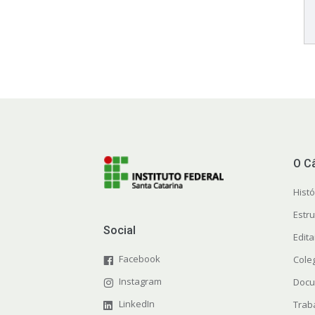
O C
Histó
Estr
Social
Edit
Facebook
Cole
Instagram
Docu
LinkedIn
Trab