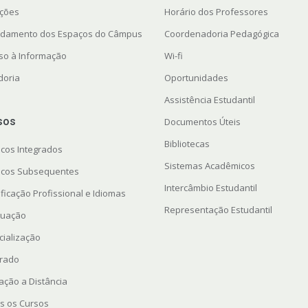
ações
Horário dos Professores
damento dos Espaços do Câmpus
Coordenadoria Pedagógica
so à Informação
Wi-fi
doria
Oportunidades
Assistência Estudantil
sos
Documentos Úteis
Bibliotecas
icos Integrados
Sistemas Acadêmicos
icos Subsequentes
Intercâmbio Estudantil
ficação Profissional e Idiomas
Representação Estudantil
uação
cialização
rado
ação a Distância
s os Cursos