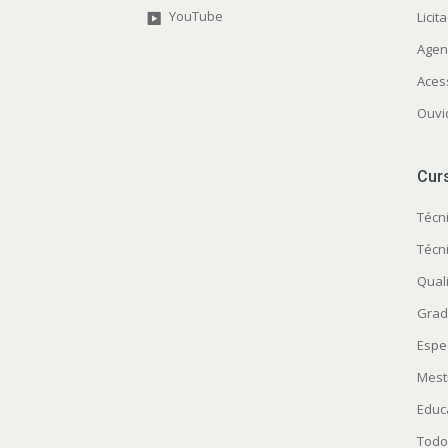
YouTube
Licit
Agen
Aces
Ouvi
Cur
Técn
Técn
Quali
Grad
Espe
Mest
Educ
Todo