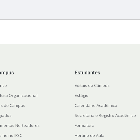
âmpus
Estudantes
rico
Editais do Câmpus
utura Organizacional
Estágio
ais do Câmpus
Calendário Acadêmico
giados
Secretaria e Registro Acadêmico
mentos Norteadores
Formatura
alhe no IFSC
Horário de Aula