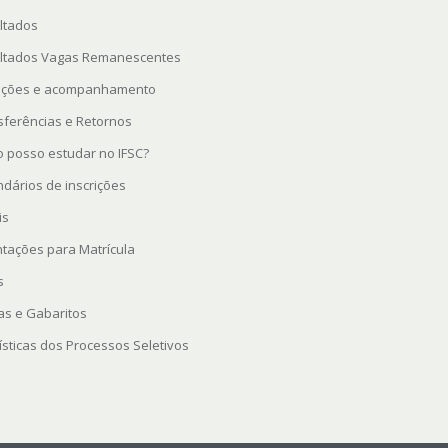
ltados
ltados Vagas Remanescentes
rições e acompanhamento
sferências e Retornos
 posso estudar no IFSC?
ndários de inscrições
is
ntações para Matrícula
s
as e Gabaritos
ísticas dos Processos Seletivos