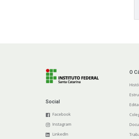
O C
Histó
Estr
Social
Edit
Facebook
Cole
Instagram
Docu
LinkedIn
Trab