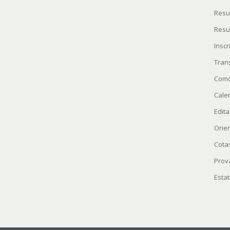
Resu
Resu
Insc
Tran
Como
Cale
Edita
Orie
Cota
Prov
Estat