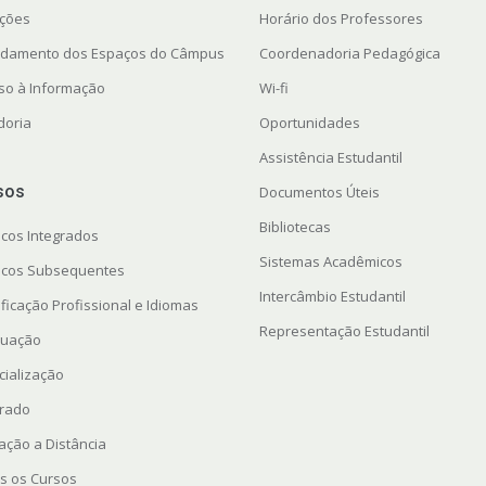
ações
Horário dos Professores
damento dos Espaços do Câmpus
Coordenadoria Pedagógica
so à Informação
Wi-fi
doria
Oportunidades
Assistência Estudantil
sos
Documentos Úteis
Bibliotecas
icos Integrados
Sistemas Acadêmicos
icos Subsequentes
Intercâmbio Estudantil
ficação Profissional e Idiomas
Representação Estudantil
uação
cialização
rado
ação a Distância
s os Cursos