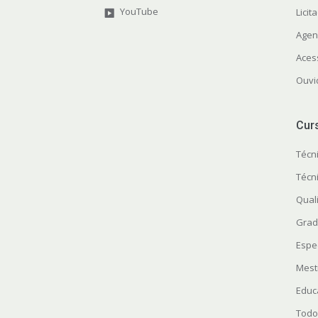
YouTube
Licit
Agen
Aces
Ouvi
Cur
Técn
Técn
Quali
Grad
Espe
Mest
Educ
Todo